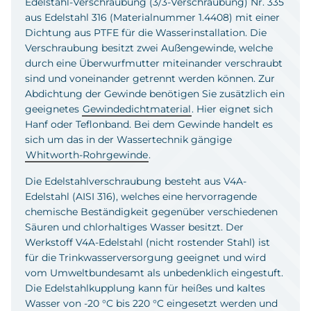
Edelstahl-Verschraubung (3/3-Verschraubung) Nr. 335
aus Edelstahl 316 (Materialnummer 1.4408) mit einer
Dichtung aus PTFE für die Wasserinstallation. Die
Verschraubung besitzt zwei Außengewinde, welche
durch eine Überwurfmutter miteinander verschraubt
sind und voneinander getrennt werden können. Zur
Abdichtung der Gewinde benötigen Sie zusätzlich ein
geeignetes
Gewindedichtmaterial
. Hier eignet sich
Hanf oder Teflonband. Bei dem Gewinde handelt es
sich um das in der Wassertechnik gängige
Whitworth-Rohrgewinde
.
Die Edelstahlverschraubung besteht aus V4A-
Edelstahl (AISI 316), welches eine hervorragende
chemische Beständigkeit gegenüber verschiedenen
Säuren und chlorhaltiges Wasser besitzt. Der
Werkstoff V4A-Edelstahl (nicht rostender Stahl) ist
für die Trinkwasserversorgung geeignet und wird
vom Umweltbundesamt als unbedenklich eingestuft.
Die Edelstahlkupplung kann für heißes und kaltes
Wasser von -20 °C bis 220 °C eingesetzt werden und