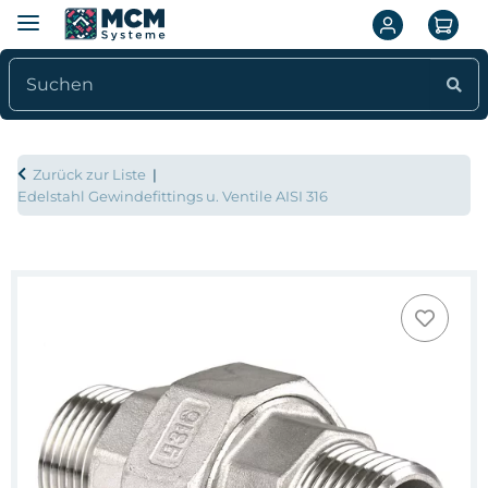
Zurück zur Liste
Edelstahl Gewindefittings u. Ventile AISI 316