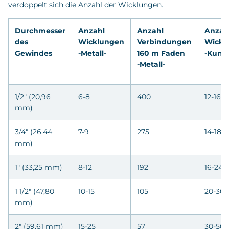
verdoppelt sich die Anzahl der Wicklungen.
Durchmesser
Anzahl
Anzahl
Anzah
des
Wicklungen
Verbindungen
Wickl
Gewindes
-Metall-
160 m Faden
-Kunst
-Metall-
1/2" (20,96
6-8
400
12-16
mm)
3/4" (26,44
7-9
275
14-18
mm)
1" (33,25 mm)
8-12
192
16-24
1 1/2" (47,80
10-15
105
20-30
mm)
2" (59,61 mm)
15-25
57
30-50