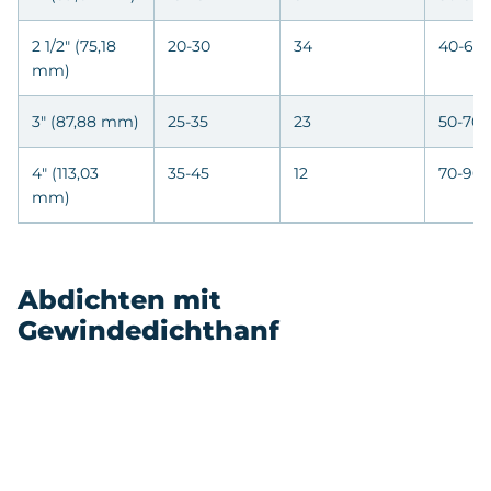
2 1/2" (75,18
20-30
34
40-60
mm)
3" (87,88 mm)
25-35
23
50-70
4" (113,03
35-45
12
70-90
mm)
Abdichten mit
Gewindedichthanf