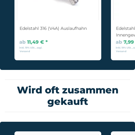
Edelstahl 316 (V4A) Auslaufhahn
Edelstah
Innenge
ab
11,49 €
*
ab
7,99
inkl. 19% USt. , zzgl.
inkl. 19% USt. , z
Versand
Versand
Wird oft zusammen
gekauft