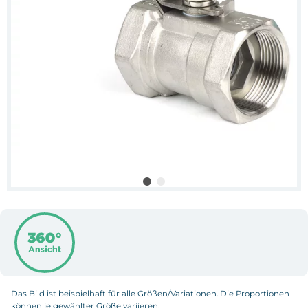
Das Bild ist beispielhaft für alle Größen/Variationen. Die Proportionen
können je gewählter Größe variieren.