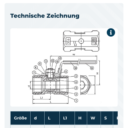
Technische Zeichnung
Größe
d
L
L1
H
W
S
PN