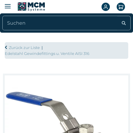
Zurück zur Liste
Edelstahl Gewindefittings u. Ventile AISI 316