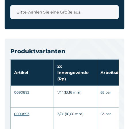
x
Bitte wählen Sie eine Größe aus.
Produktvarianten
2x
Artikel
Innengewinde
Arbeitsdruc
(Rp)
0090892
1/4" (13,16 mm)
63 bar
0090893
3/8" (16,66 mm)
63 bar