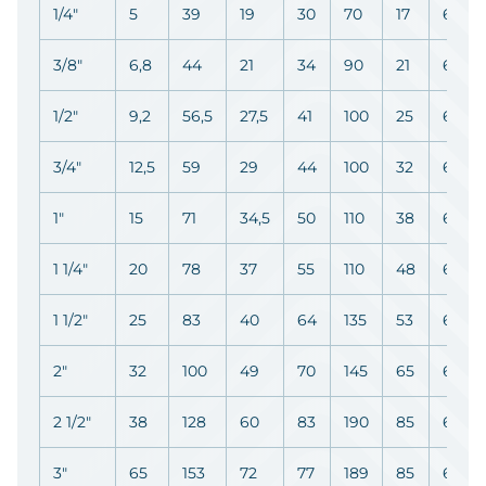
1/4"
5
39
19
30
70
17
63
3/8"
6,8
44
21
34
90
21
63
1/2"
9,2
56,5
27,5
41
100
25
63
3/4"
12,5
59
29
44
100
32
63
1"
15
71
34,5
50
110
38
63
1 1/4"
20
78
37
55
110
48
63
1 1/2"
25
83
40
64
135
53
63
2"
32
100
49
70
145
65
63
2 1/2"
38
128
60
83
190
85
63
3"
65
153
72
77
189
85
63