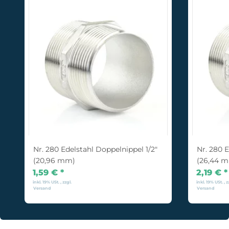
Nr. 280 Edelstahl Doppelnippel 1/2"
Nr. 280 
(20,96 mm)
(26,44 
1,59 €
*
2,19 €
*
inkl. 19% USt. , zzgl.
inkl. 19% USt. , z
Versand
Versand