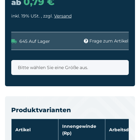
0,79 €
ab
inkl. 19% USt. , zzgl.
Versand
Frage zum Artikel
645 Auf Lager
x
Bitte wählen Sie eine Größe aus.
Produktvarianten
Innengewinde
Artikel
Arbeitsdruc
(Rp)