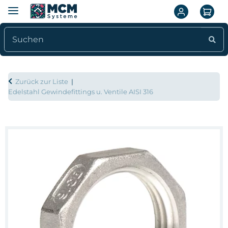
Zurück zur Liste
Edelstahl Gewindefittings u. Ventile AISI 316