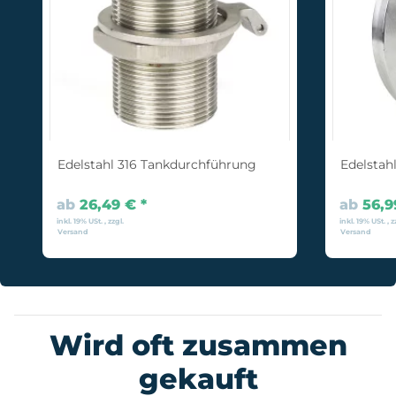
Edelstahl 316 Tankdurchführung
Edelstah
ab
26,49 €
*
ab
56,
inkl. 19% USt. , zzgl.
inkl. 19% USt. , z
Versand
Versand
Wird oft zusammen
gekauft