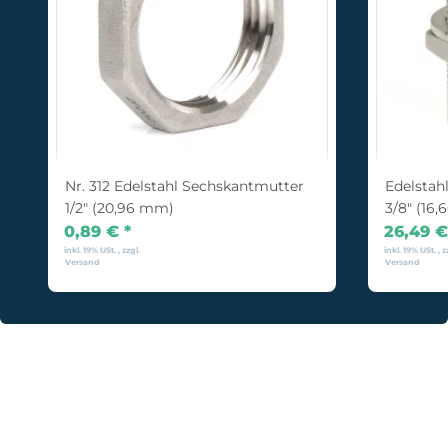
Nr. 312 Edelstahl Sechskantmutter
Edelstah
1/2" (20,96 mm)
3/8" (16
0,89 €
*
26,49 
inkl. 19% USt. , zzgl.
inkl. 19% USt. , z
Versand
Versand