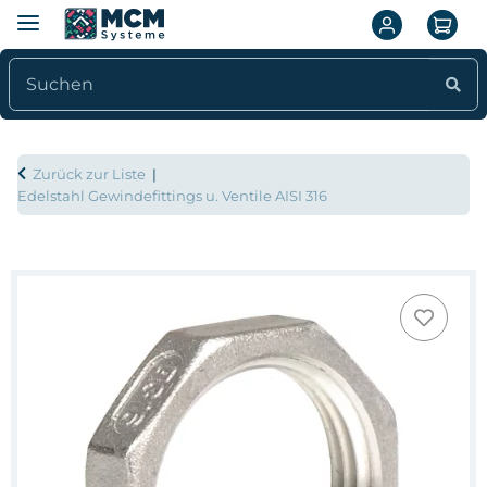
Zurück zur Liste
Edelstahl Gewindefittings u. Ventile AISI 316