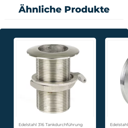
Ähnliche Produkte
Edelstahl 316 Tankdurchführung
Edelstah