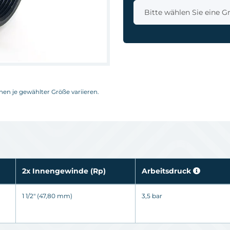
x
Bitte wählen Sie eine G
nnen je gewählter Größe variieren.
2x Innengewinde
(Rp)
Arbeitsdruck
1 1/2" (47,80 mm)
3,5 bar