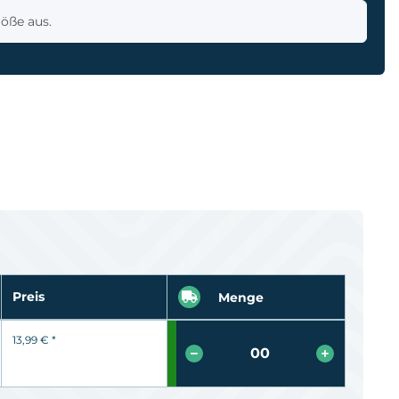
röße aus.
Preis
Menge
13,99 €
*