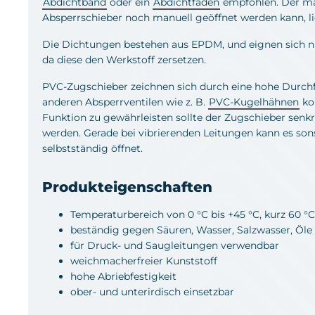
Abdichtband
oder ein
Abdichtfaden
empfohlen. Der ma
Absperrschieber noch manuell geöffnet werden kann, lie
Die Dichtungen bestehen aus EPDM, und eignen sich nich
da diese den Werkstoff zersetzen.
PVC-Zugschieber zeichnen sich durch eine hohe Durch
anderen Absperrventilen wie z. B.
PVC-Kugelhähnen
ko
Funktion zu gewährleisten sollte der Zugschieber senk
werden. Gerade bei vibrierenden Leitungen kann es so
selbstständig öffnet.
Produkteigenschaften
Temperaturbereich von 0 °C bis +45 °C, kurz 60 °C
beständig gegen Säuren, Wasser, Salzwasser, Öle
für Druck- und Saugleitungen verwendbar
weichmacherfreier Kunststoff
hohe Abriebfestigkeit
ober- und unterirdisch einsetzbar