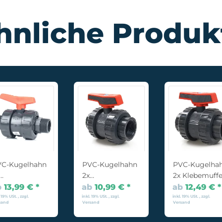
hnliche Produk
VC-Kugelhahn
PVC-Kugelhahn
PVC-Kugelha
2x
2x Klebemuff
ußengewinde
Innengewinde
b
13,99 €
*
ab
10,99 €
*
ab
12,49 €
*
 19% USt. , zzgl.
inkl. 19% USt. , zzgl.
inkl. 19% USt. , zzgl.
sand
Versand
Versand