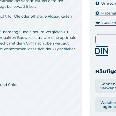
ximale Betriebsdruck, bei dem der
Umrechn
gt bei etwa 3,5 bar.
Materia
t für Öle oder ölhaltige Flüssigkeiten,
Gewind
flussmenge und einer im Vergleich zu
mpakten Bauweise aus. Um eine optimale
recht mit dem Griff nach oben verbaut
nst vorkommen, dass sich der Zugschieber
Häufige
Können 
 und Chlor
verwen
Welcher
abgedic