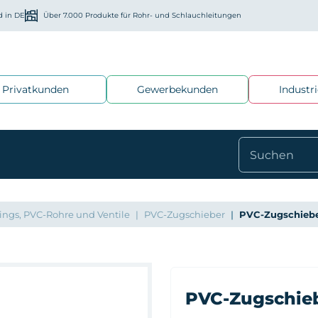
d in DE
Über 7.000 Produkte für Rohr- und Schlauchleitungen
Privatkunden
Gewerbekunden
Industr
ings, PVC-Rohre und Ventile
PVC-Zugschieber
PVC-Zugschiebe
PVC-Zugschie