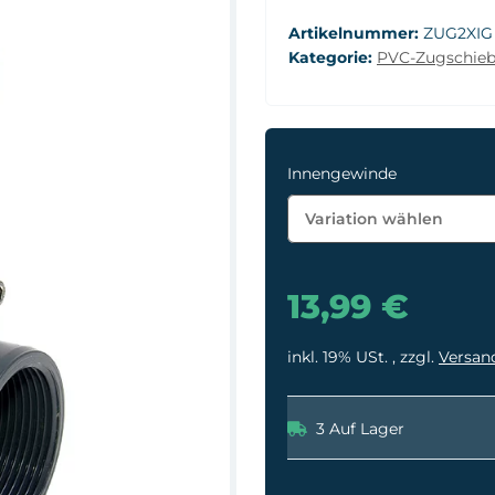
Artikelnummer:
ZUG2XIG
Kategorie:
PVC-Zugschieb
Innengewinde
Variation wählen
13,99 €
inkl. 19% USt. , zzgl.
Versan
3 Auf Lager