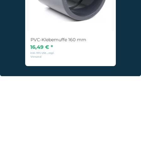
PVC-Klebemuffe 160 mm
16,49 €
*
inkl. 19% USt. , zzgl.
Versand