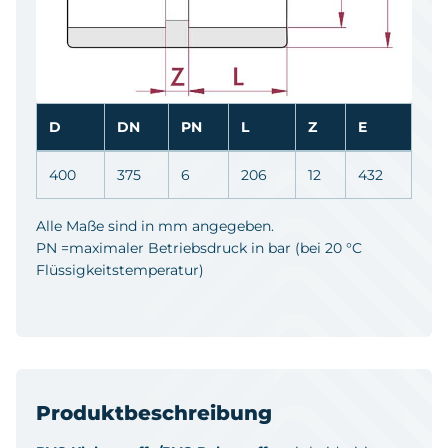
D
DN
PN
L
Z
E
400
375
6
206
12
432
Alle Maße sind in mm angegeben.
PN =maximaler Betriebsdruck in bar (bei 20 °C
Flüssigkeitstemperatur)
Produktbeschreibung