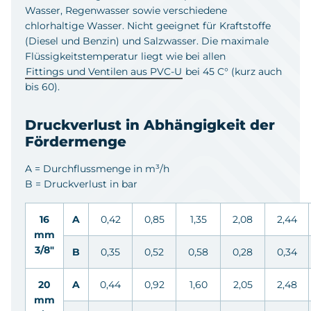
Wasser, Regenwasser sowie verschiedene
chlorhaltige Wasser. Nicht geeignet für Kraftstoffe
(Diesel und Benzin) und Salzwasser. Die maximale
Flüssigkeitstemperatur liegt wie bei allen
Fittings und Ventilen aus PVC-U
bei 45 C° (kurz auch
bis 60).
Druckverlust in Abhängigkeit der
Fördermenge
A = Durchflussmenge in m³/h
B = Druckverlust in bar
16
A
0,42
0,85
1,35
2,08
2,44
mm
3/8"
B
0,35
0,52
0,58
0,28
0,34
20
A
0,44
0,92
1,60
2,05
2,48
mm