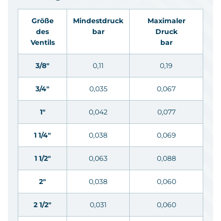
Größe
Mindestdruck
Maximaler
des
bar
Druck
Ventils
bar
3/8"
0,11
0,19
3/4"
0,035
0,067
1"
0,042
0,077
1 1/4"
0,038
0,069
1 1/2"
0,063
0,088
2"
0,038
0,060
2 1/2"
0,031
0,060