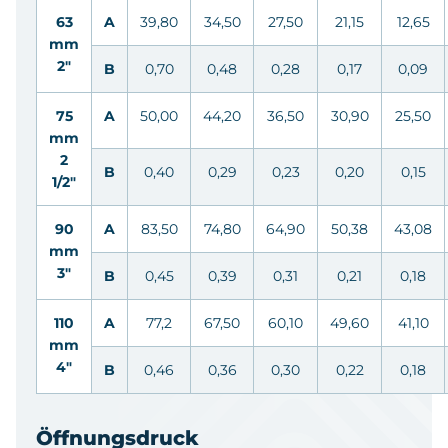
63
A
39,80
34,50
27,50
21,15
12,65
mm
2"
B
0,70
0,48
0,28
0,17
0,09
75
A
50,00
44,20
36,50
30,90
25,50
mm
2
B
0,40
0,29
0,23
0,20
0,15
1/2"
90
A
83,50
74,80
64,90
50,38
43,08
mm
3"
B
0,45
0,39
0,31
0,21
0,18
110
A
77,2
67,50
60,10
49,60
41,10
mm
4"
B
0,46
0,36
0,30
0,22
0,18
Öffnungsdruck