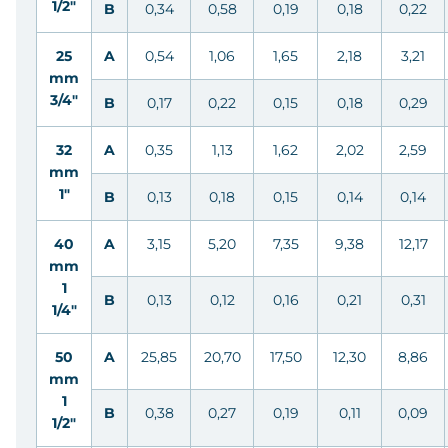
1/2"
B
0,34
0,58
0,19
0,18
0,22
25
A
0,54
1,06
1,65
2,18
3,21
mm
3/4"
B
0,17
0,22
0,15
0,18
0,29
32
A
0,35
1,13
1,62
2,02
2,59
mm
1"
B
0,13
0,18
0,15
0,14
0,14
40
A
3,15
5,20
7,35
9,38
12,17
mm
1
B
0,13
0,12
0,16
0,21
0,31
1/4"
50
A
25,85
20,70
17,50
12,30
8,86
mm
1
B
0,38
0,27
0,19
0,11
0,09
1/2"