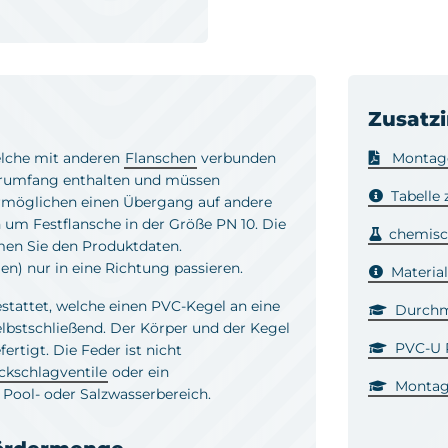
Zusatz
elche mit anderen
Flanschen
verbunden
Montage
ferumfang enthalten und müssen
Tabelle
 ermöglichen einen Übergang auf andere
h um Festflansche in der Größe PN 10. Die
chemisc
men Sie den Produktdaten.
n) nur in eine Richtung passieren.
Materia
estattet, welche einen PVC-Kegel an eine
Durchm
selbstschließend. Der Körper und der Kegel
PVC-U R
rtigt. Die Feder ist nicht
ckschlagventile
oder ein
Montag
 Pool- oder Salzwasserbereich.