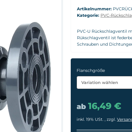
Artikelnummer:
PVCRÜC
Kategorie:
PVC-Rückschla
PVC-U Rückschlagventil mi
Rükschlagventil ist federb
Schrauben und Dichtungen 
Flanschgröße
Variation wählen
16,49 €
ab
inkl. 19% USt. , zzgl.
Versan