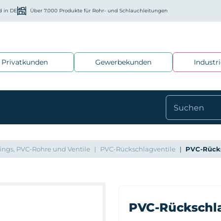
d in DE
Über 7.000 Produkte für Rohr- und Schlauchleitungen
Privatkunden
Gewerbekunden
Industr
ings, PVC-Rohre und Ventile
PVC-Rückschlagventile
PVC-Rücks
PVC-Rückschla