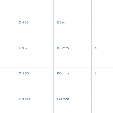
DN 50
125 mm
4
DN 65
145 mm
4
DN 80
160 mm
8
DN 100
180 mm
8