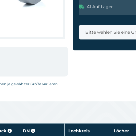
41 Auf Lager
x
Bitte wählen Sie eine G
nnen je gewählter Größe variieren.
uck
DN
Lochkreis
Löcher