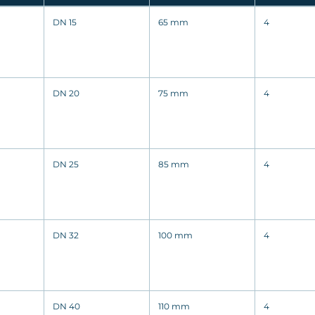
DN 15
65 mm
4
DN 20
75 mm
4
DN 25
85 mm
4
DN 32
100 mm
4
DN 40
110 mm
4