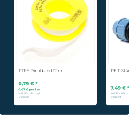
PTFE-Dichtband 12 m
PE T-St
0,79 €
*
7,49 €
0,07 € pro 1 m
inkl. 19% USt. , zzgl.
inkl. 19% USt. , z
Versand
Versand