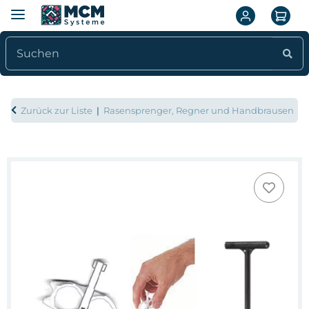
Zurück zur Liste
Rasensprenger, Regner und Handbrausen