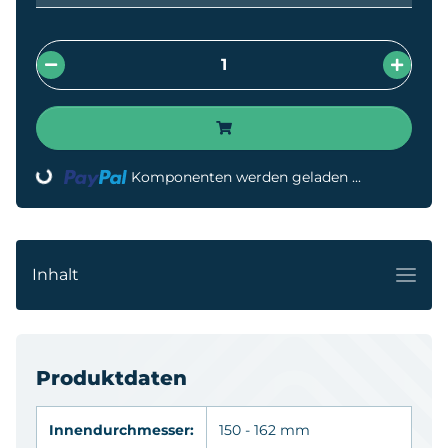
ading...
Komponenten werden geladen ...
Inhalt
Produktdaten
Innendurchmesser:
150 - 162 mm