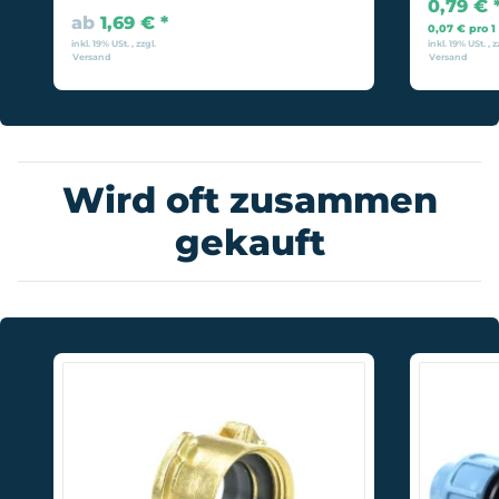
0,79 €
ab
1,69 €
*
0,07 € pro 1
inkl. 19% USt. , zzgl.
inkl. 19% USt. , z
Versand
Versand
Wird oft zusammen
gekauft