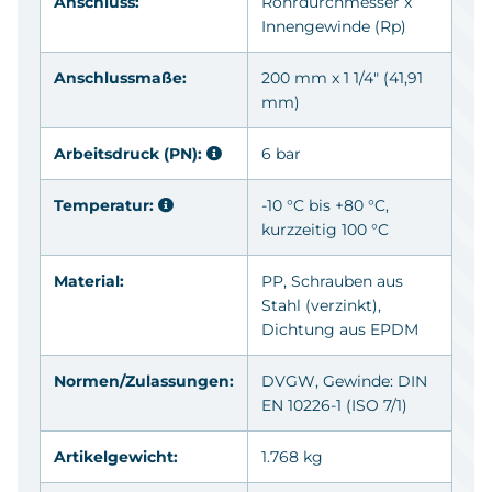
Anschluss:
Rohrdurchmesser x
Innengewinde
(Rp)
Anschlussmaße:
200 mm x 1 1/4" (41,91
mm)
Arbeitsdruck (PN):
6 bar
Temperatur:
-10 °C bis +80 °C,
kurzzeitig 100 °C
Material:
PP
, Schrauben aus
Stahl (
verzinkt
),
Dichtung aus
EPDM
Normen/Zulassungen:
DVGW
, Gewinde: DIN
EN 10226-1 (ISO 7/1)
Artikelgewicht:
1.768 kg