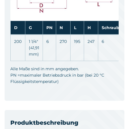
D
G
PN
N
L
H
Schrauben
200
1 1/4"
6
270
195
247
6
(41,91
mm)
Alle Maße sind in mm angegeben.
PN =maximaler Betriebsdruck in bar (bei 20 °C
Flüssigkeitstemperatur)
Produktbeschreibung