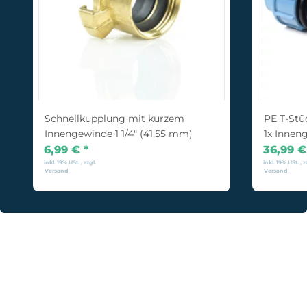
Schnellkupplung mit kurzem
PE T-St
Innengewinde 1 1/4" (41,55 mm)
1x Innen
6,99 €
*
36,99 
inkl. 19% USt. , zzgl.
inkl. 19% USt. , z
Versand
Versand