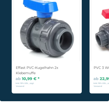
Effast PVC-Kugelhahn 2x
PVC 3 W
Klebemuffe
ab
10,99 €
*
ab
22,
inkl. 19% USt. , zzgl.
inkl. 19% USt. , z
Versand
Versand