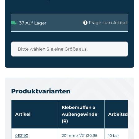
Frage zum Artikel
37 Auf Lager
x
Bitte wählen Sie eine Größe aus.
Produktvarianten
Klebemuffen
x
Artikel
Außengewinde
Arbeitsdruc
(R)
0112190
20 mm x 1/2" (20,96
10 bar