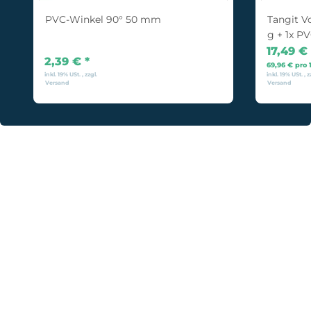
PVC-Winkel 90° 50 mm
Tangit Vo
g + 1x P
17,49 €
2,39 €
*
69,96 € pro 1
inkl. 19% USt. , zzgl.
inkl. 19% USt. , z
Versand
Versand