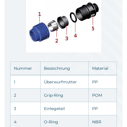
Nummer
Bezeichnung
Material
1
Überwurfmutter
PP
2
Grip-Ring
POM
3
Einlegeteil
PP
4
O-Ring
NBR