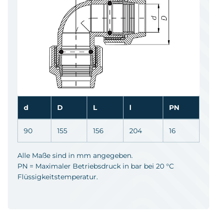
d
D
L
l
PN
90
155
156
204
16
Alle Maße sind in mm angegeben.
PN = Maximaler Betriebsdruck in bar bei 20 °C
Flüssigkeitstemperatur.