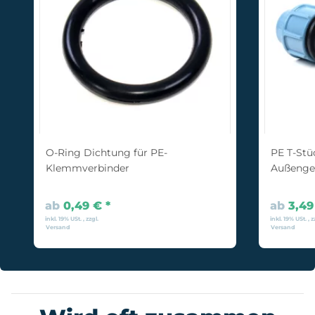
O-Ring Dichtung für PE-
PE T-Stü
Klemmverbinder
Außenge
ab
0,49 €
*
ab
3,4
inkl. 19% USt. , zzgl.
inkl. 19% USt. , z
Versand
Versand