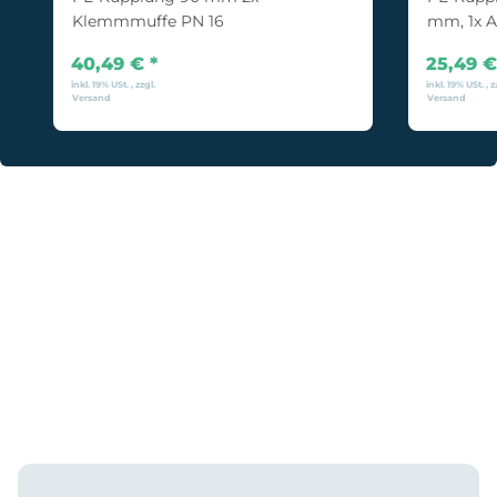
Klemmmuffe PN 16
mm, 1x A
mm) PN 
40,49 €
*
25,49 
inkl. 19% USt. , zzgl.
inkl. 19% USt. , z
Versand
Versand