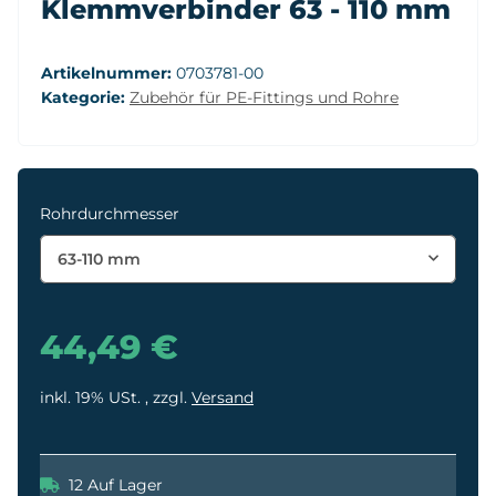
Klemmverbinder 63 - 110 mm
Artikelnummer:
0703781-00
Kategorie:
Zubehör für PE-Fittings und Rohre
Rohrdurchmesser
63-110 mm
44,49 €
inkl. 19% USt. , zzgl.
Versand
12 Auf Lager