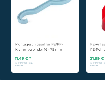
Montageschlüssel für PE/PP-
PE-Anfas
Klemmverbinder 16 - 75 mm
PE-Rohre
11,49 €
*
31,99 €
inkl. 19% USt. , zzgl.
inkl. 19% USt. , z
Versand
Versand