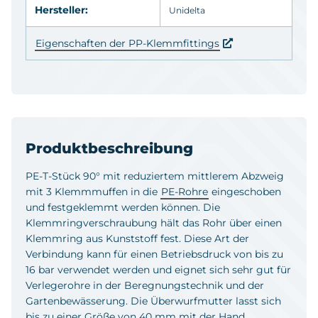
110 mm
Hersteller:
Unidelta
Eigenschaften der PP-Klemmfittings
In den Warenkorb
Produktbeschreibung
PE-T-Stück 90° mit reduziertem mittlerem Abzweig
mit 3 Klemmmuffen in die
PE-Rohre
eingeschoben
und festgeklemmt werden können. Die
Klemmringverschraubung hält das Rohr über einen
Klemmring aus Kunststoff fest. Diese Art der
Verbindung kann für einen Betriebsdruck von bis zu
16 bar verwendet werden und eignet sich sehr gut für
Verlegerohre in der Beregnungstechnik und der
Gartenbewässerung. Die Überwurfmutter lasst sich
bis zu einer Größe von 40 mm mit der Hand