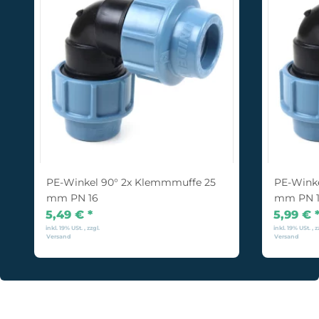
PE-Winkel 90° 2x Klemmmuffe 25
PE-Wink
mm PN 16
mm PN 
5,49 €
*
5,99 €
inkl. 19% USt. , zzgl.
inkl. 19% USt. , z
Versand
Versand