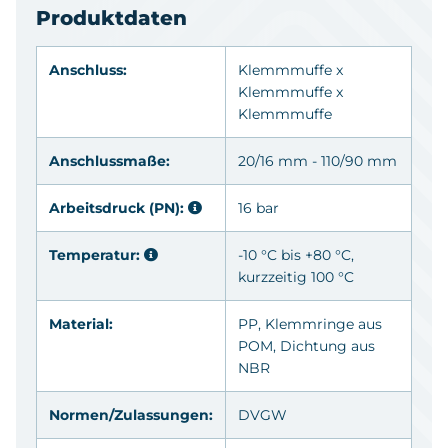
40 mm
Produktdaten
33487
50 mm x 32 mm x
16 bar
Anschluss:
Klemmmuffe x
50 mm
Klemmmuffe x
Klemmmuffe
0706950
50 mm x 40 mm x
16 bar
50 mm
Anschlussmaße:
20/16 mm - 110/90 mm
Arbeitsdruck (PN):
16 bar
0706963
63 mm x 50 mm x 63
16 bar
mm
Temperatur:
-10 °C bis +80 °C,
kurzzeitig 100 °C
0706975
75 mm x 63 mm x 75
16 bar
mm
Material:
PP
, Klemmringe aus
POM
, Dichtung aus
0706976
90 mm x 75 mm x
16 bar
NBR
90 mm
Normen/Zulassungen:
DVGW
0706977
110 mm x 90 mm x
16 bar