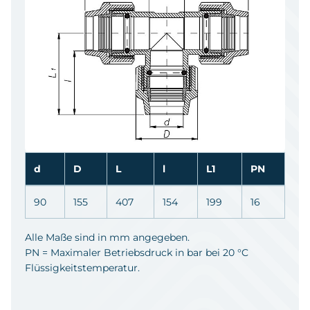
d
D
L
l
L1
PN
90
155
407
154
199
16
Alle Maße sind in mm angegeben.
PN = Maximaler Betriebsdruck in bar bei 20 °C
Flüssigkeitstemperatur.