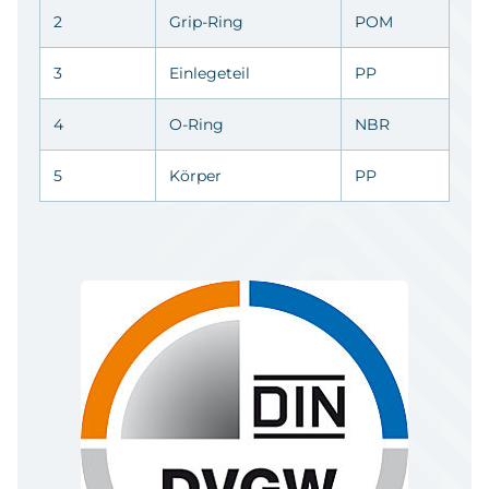
2
Grip-Ring
POM
3
Einlegeteil
PP
4
O-Ring
NBR
5
Körper
PP