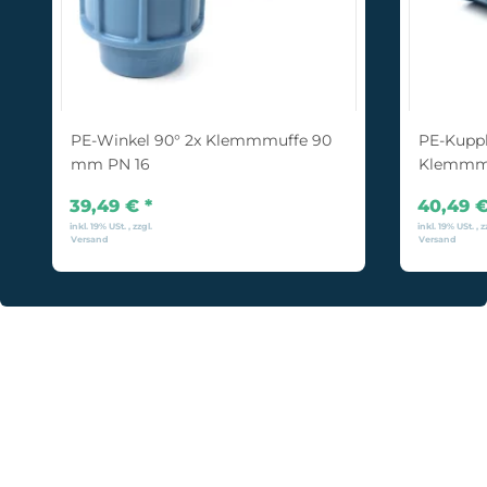
PE-Winkel 90° 2x Klemmmuffe 90
PE-Kupp
mm PN 16
Klemmmu
39,49 €
*
40,49 
inkl. 19% USt. , zzgl.
inkl. 19% USt. , z
Versand
Versand