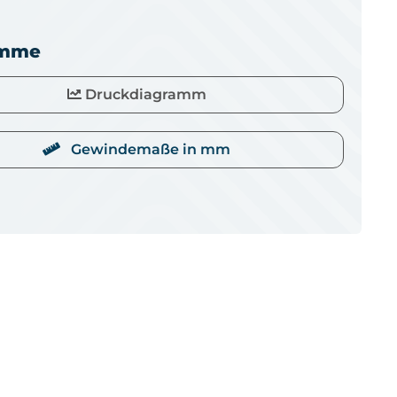
amme
Druckdiagramm
Gewindemaße in mm