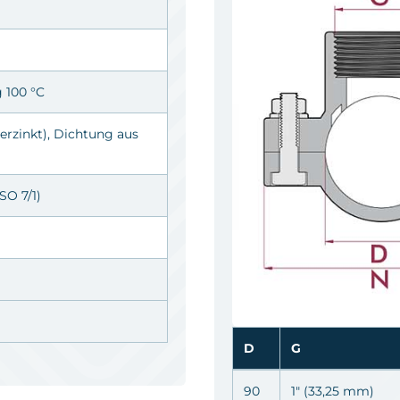
g 100 °C
erzinkt
), Dichtung aus
SO 7/1)
D
G
90
1" (33,25 mm)