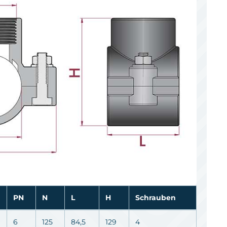
PN
N
L
H
Schrauben
6
125
84,5
129
4