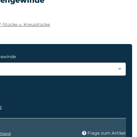
nnengewinde
Y-Stücke u. Kreuzstücke
gewinde
d
Frage zum Artikel
hland