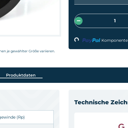
Loading...
Komponenten 
nnen je gewählter Größe variieren.
Produktdaten
Technische Zeic
ngewinde
(Rp)