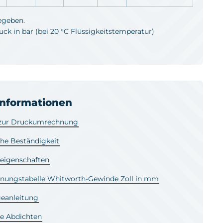
egeben.
k in bar (bei 20 °C Flüssigkeitstemperatur)
informationen
 zur Druckumrechnung
he Beständigkeit
leigenschaften
ungstabelle Whitworth-Gewinde Zoll in mm
eanleitung
e Abdichten