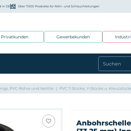
d in DE
Über 7.000 Produkte für Rohr- und Schlauchleitungen
Privatkunden
Gewerbekunden
Industr
ings, PVC-Rohre und Ventile
PVC T-Stücke, Y-Stücke u. Kreuzstück
Anbohrschelle