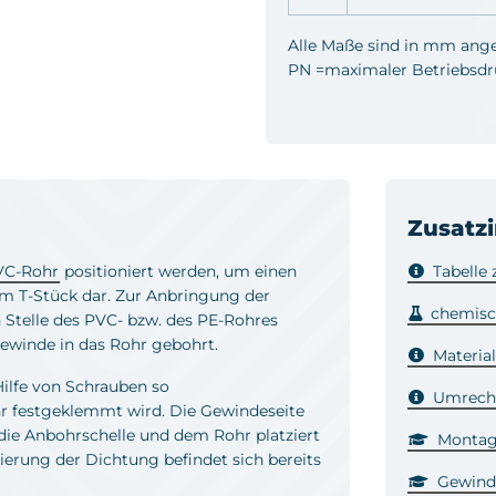
Alle Maße sind in mm ang
PN =maximaler Betriebsdruc
Zusatz
VC-Rohr
positioniert werden, um einen
Tabelle
em T-Stück dar. Zur Anbringung der
chemisc
 Stelle des PVC- bzw. des PE-Rohres
gewinde in das Rohr gebohrt.
Materia
Hilfe von Schrauben so
Umrechn
r festgeklemmt wird. Die Gewindeseite
die Anbohrschelle und dem Rohr platziert
Montag
ierung der Dichtung befindet sich bereits
Gewind