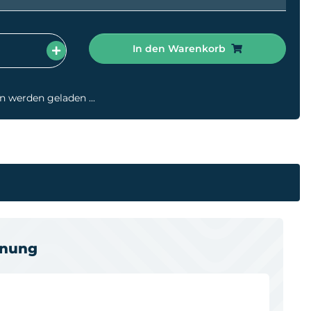
In den Warenkorb
werden geladen ...
hnung