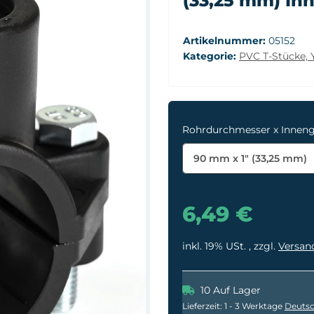
(33,25 mm) I
Artikelnummer:
05152
Kategorie:
PVC T-Stücke, 
Rohrdurchmesser x Innen
90 mm x 1" (33,25 mm)
6,49 €
inkl. 19% USt. , zzgl.
Versan
10 Auf Lager
Lieferzeit:
1 - 3 Werktage
Deutsc