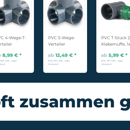
C 4-Wege-T-
PVC 5-Wege-
PVC T-Stück 2
rteiler
Verteiler
Klebemuffe, 1
PE-
b
8,99 €
*
ab
12,49 €
*
ab
5,99 €
*
Verschraubun
 19% USt. , zzgl.
inkl. 19% USt. , zzgl.
inkl. 19% USt. , zzgl.
sand
Versand
Versand
oft zusammen g