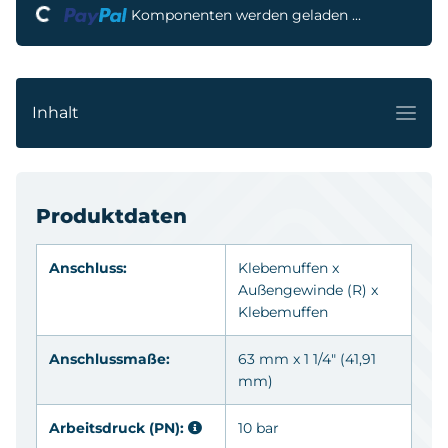
Komponenten werden geladen ...
Inhalt
Produktdaten
Anschluss:
Klebemuffen
x
Außengewinde
(R)
x
Klebemuffen
Anschlussmaße:
63 mm x 1 1/4" (41,91
mm)
Arbeitsdruck (PN):
10 bar