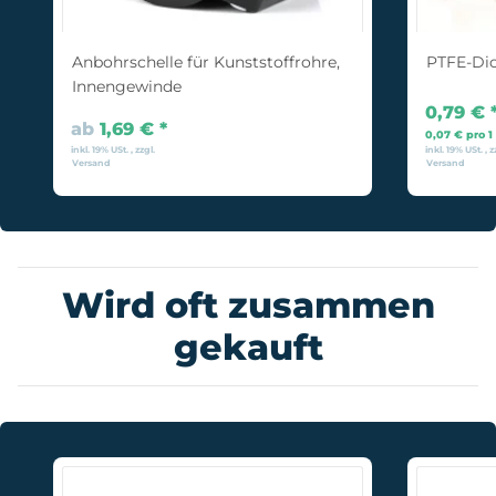
Anbohrschelle für Kunststoffrohre,
PTFE-Di
Innengewinde
0,79 €
ab
1,69 €
*
0,07 € pro 1
inkl. 19% USt. , zzgl.
inkl. 19% USt. , z
Versand
Versand
Wird oft zusammen
gekauft