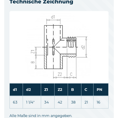
Technische Zeichnung
d1
d2
Z1
Z2
B
C
PN
63
1 1/4"
34
42
38
21
16
Alle Maße sind in mm angegeben.