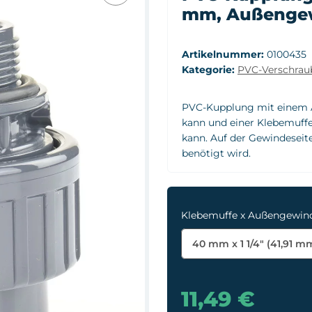
mm, Außengewi
Artikelnummer:
0100435
Kategorie:
PVC-Verschrau
PVC-Kupplung mit einem A
kann und einer Klebemuffe
kann. Auf der Gewindeseite
benötigt wird.
Klebemuffe x Außengewi
40 mm x 1 1/4" (41,91 m
11,49 €