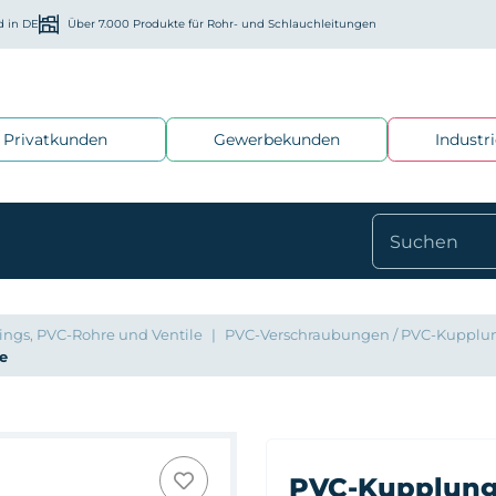
d in DE
Über 7.000 Produkte für Rohr- und Schlauchleitungen
Privatkunden
Gewerbekunden
Industr
ings, PVC-Rohre und Ventile
PVC-Verschraubungen / PVC-Kupplu
e
PVC-Kupplung