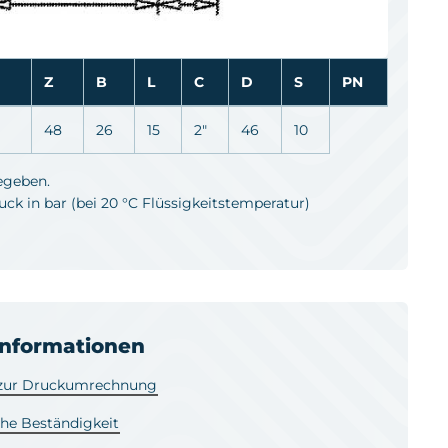
Z
B
L
C
D
S
PN
48
26
15
2"
46
10
egeben.
k in bar (bei 20 °C Flüssigkeitstemperatur)
informationen
 zur Druckumrechnung
he Beständigkeit