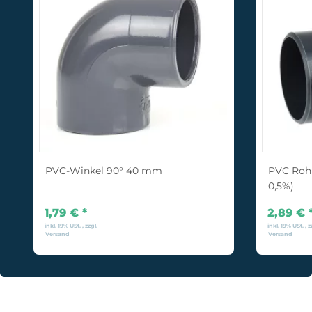
PVC-Winkel 90° 40 mm
PVC Rohr
0,5%)
1,79 €
*
2,89 €
inkl. 19% USt. , zzgl.
inkl. 19% USt. , z
Versand
Versand