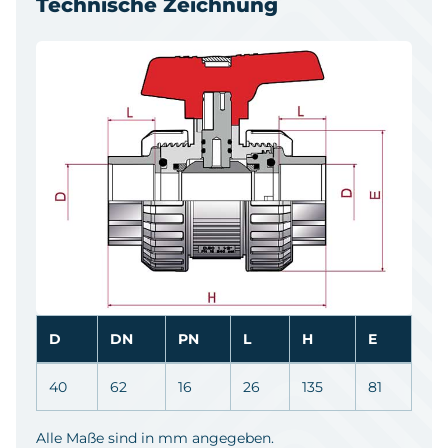
Technische Zeichnung
D
DN
PN
L
H
E
40
62
16
26
135
81
Alle Maße sind in mm angegeben.