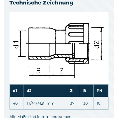
Technische Zeichnung
d1
d2
Z
B
PN
40
1 1/4" (41,91 mm)
37
30
10
Alle Maße sind in mm angegeben.