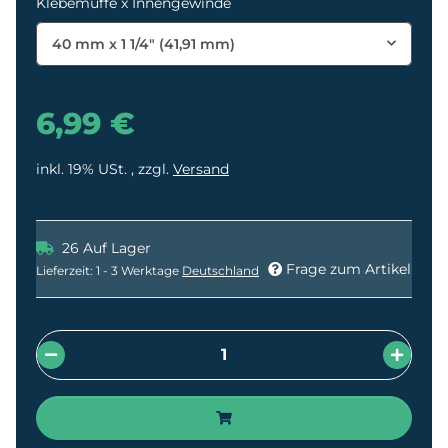
Klebemuffe x Innengewinde
40 mm x 1 1/4" (41,91 mm)
6,99 €
inkl. 19% USt. , zzgl.
Versand
26 Auf Lager
Frage zum Artikel
Lieferzeit:
1 - 3 Werktage
Deutschland
oading...