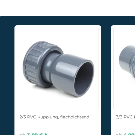
2/3 PVC Kupplung, flachdichtend
3/3 PVC 