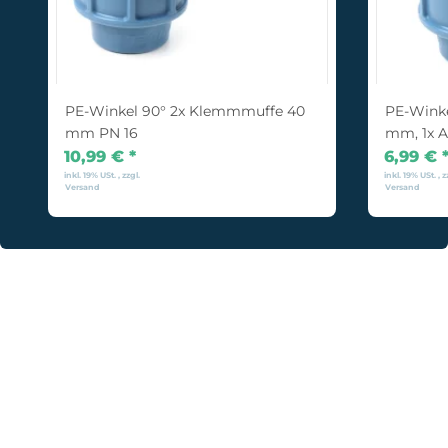
PE-Winkel 90° 2x Klemmmuffe 40
PE-Wink
mm PN 16
mm, 1x A
mm)
10,99 €
*
6,99 €
inkl. 19% USt. , zzgl.
inkl. 19% USt. , z
Versand
Versand