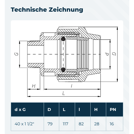
Technische Zeichnung
d x G
D
L
l
H
PN
40 x 1 1/2"
79
117
82
28
16