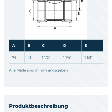
A
B
C
D
E
74
41
1 1/2"
1 1/4"
1 1/2"
Alle Maße sind in mm angegeben.
Produktbeschreibung