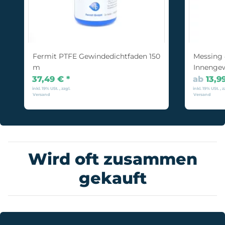
Fermit PTFE Gewindedichtfaden 150
Messing 
m
Innenge
37,49 €
*
ab
13,9
inkl. 19% USt. , zzgl.
inkl. 19% USt. , z
Versand
Versand
Wird oft zusammen
gekauft