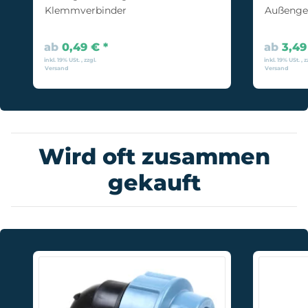
Klemmverbinder
Außenge
ab
0,49 €
*
ab
3,4
inkl. 19% USt. , zzgl.
inkl. 19% USt. , z
Versand
Versand
Wird oft zusammen
gekauft