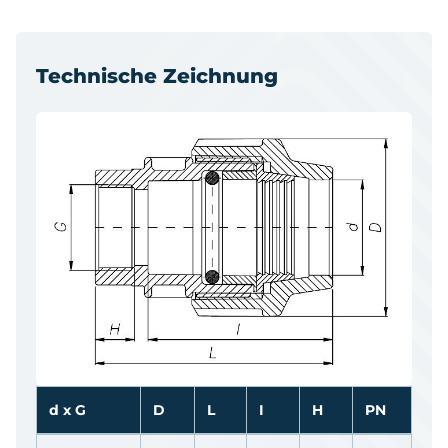
Technische Zeichnung
d x G
D
L
I
H
PN