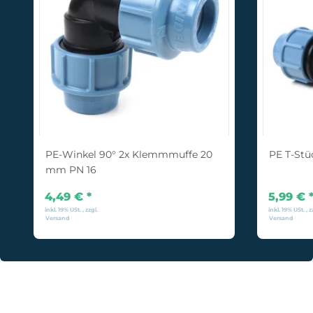
PE-Winkel 90° 2x Klemmmuffe 20
PE T-St
mm PN 16
4,49 €
*
5,99 €
inkl. 19% USt. , zzgl.
inkl. 19% USt. , z
Versand
Versand