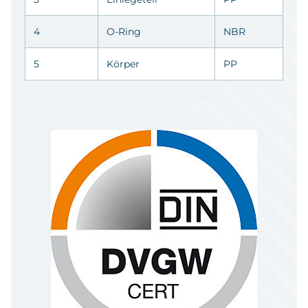
4
O-Ring
NBR
5
Körper
PP