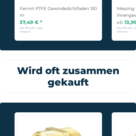
Fermit PTFE Gewindedichtfaden 150
Messing 
m
Innenge
37,49 €
*
ab
13,9
inkl. 19% USt. , zzgl.
inkl. 19% USt. , z
Versand
Versand
Wird oft zusammen
gekauft