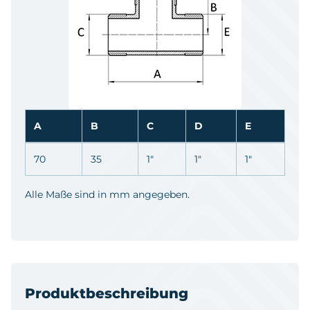
A
B
C
D
E
70
35
1"
1"
1"
Alle Maße sind in mm angegeben.
Produktbeschreibung