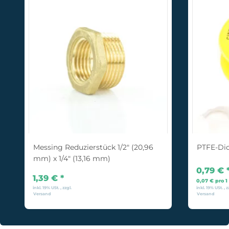
Messing Reduzierstück 1/2" (20,96
PTFE-Di
mm) x 1/4" (13,16 mm)
0,79 €
1,39 €
*
0,07 € pro 1
inkl. 19% USt. , zzgl.
inkl. 19% USt. , z
Versand
Versand