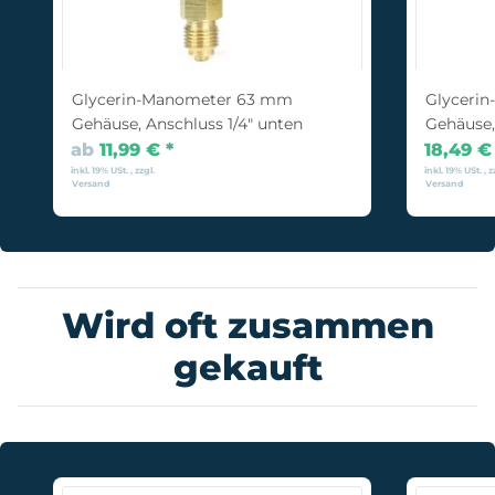
Glycerin-Manometer 63 mm
Glyceri
Gehäuse, Anschluss 1/4" unten
Gehäuse, 
bar
ab
11,99 €
*
18,49 
inkl. 19% USt. , zzgl.
inkl. 19% USt. , z
Versand
Versand
Wird oft zusammen
gekauft