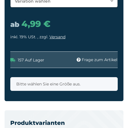
Variation wählen
4,99 €
ab
inkl. 19% USt. , zzgl.
Versand
Frage zum Artikel
157 Auf Lager
x
Bitte wählen Sie eine Größe aus.
Produktvarianten