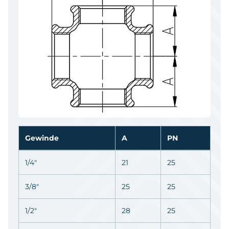
Gewinde
A
PN
1/4"
21
25
3/8"
25
25
1/2"
28
25