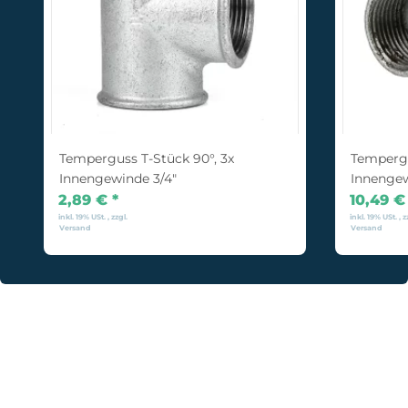
Temperguss T-Stück 90°, 3x
Tempergu
Innengewinde 3/4"
Innengew
2,89 €
*
10,49 
inkl. 19% USt. , zzgl.
inkl. 19% USt. , z
Versand
Versand