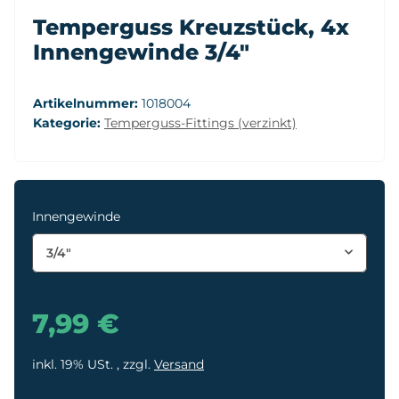
Temperguss Kreuzstück, 4x
Innengewinde 3/4"
Artikelnummer:
1018004
Kategorie:
Temperguss-Fittings (verzinkt)
Innengewinde
3/4"
7,99 €
inkl. 19% USt. , zzgl.
Versand