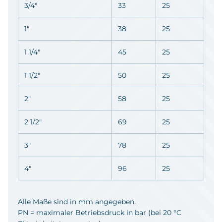
3/4"
33
25
1"
38
25
1 1/4"
45
25
1 1/2"
50
25
2"
58
25
2 1/2"
69
25
3"
78
25
4"
96
25
Alle Maße sind in mm angegeben.
PN = maximaler Betriebsdruck in bar (bei 20 °C