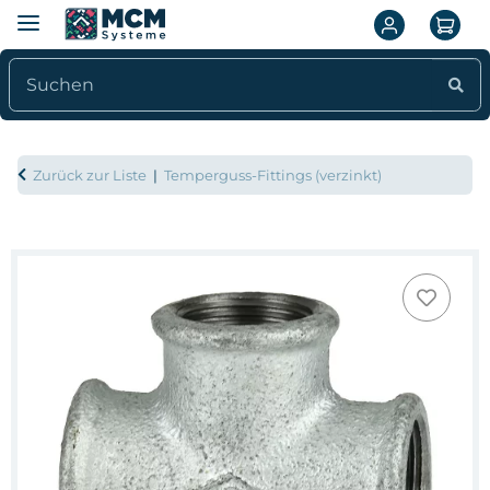
Zurück zur Liste
Temperguss-Fittings (verzinkt)