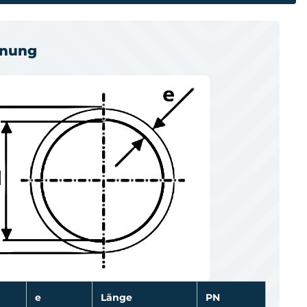
hnung
e
Länge
PN