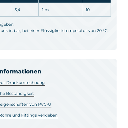
5,4
1 m
10
egeben.
ck in bar, bei einer Flüssigkeitstemperatur von 20 °C
informationen
 zur Druckumrechnung
he Beständigkeit
leigenschaften von PVC-U
ohre und Fittings verkleben