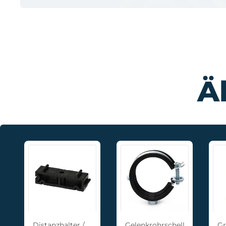
Ä
Distanzhalter /
Gelenkrohrschelle
Gr