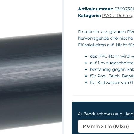
Artikelnummer:
03092361
Kategorie:
PVC-U Rohre gr
Druckrohr aus grauem PVC-
hervorragende chemische B
Flüssigkeiten auf. Nicht f
das PVC-Rohr wird v
auf 1 m zugeschnitte
beständig gegen Salz
für Pool, Teich, Bew
für Kaltwasser von 0 
Außendurchmesser x Län
140 mm x 1 m (10 bar)