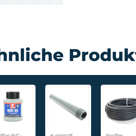
hnliche Produk
iffon PVC-
Kunststoff
Poolflex