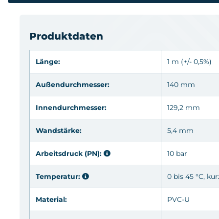
Produktdaten
Länge:
1 m (+/- 0,5%)
Außendurchmesser:
140 mm
Innendurchmesser:
129,2 mm
Wandstärke:
5,4 mm
Arbeitsdruck (PN):
10 bar
Temperatur:
0 bis 45 °C, kur
Material:
PVC-U