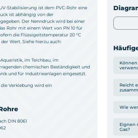
Diagr
 UV-Stabilisierung ist dem PVC-Rohr eine
uck ist abhängig von der
ngegeben. Der Nenndruck wird bei einer
das Rohr mit einem Wert von PN 10 für
ofern die Flüssigeitstemperatur 20 °C
 der Wert. Siehe hierzu auch:
Häufige
Aquaristik, im Teichbau, im
Können 
rragenden chemischen Beständigkeit und
verwen
ik und für Industrieanlagen eingesetzt.
Reicht e
 die Verklebung wird ein
zusamm
Wie wer
-Rohre
ach DIN 8061
Eignen s
062
Gas?