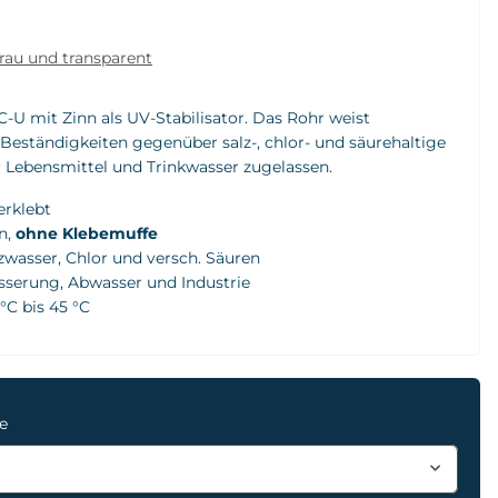
au und transparent
U mit Zinn als UV-Stabilisator. Das Rohr weist
eständigkeiten gegenüber salz-, chlor- und säurehaltige
ür Lebensmittel und Trinkwasser zugelassen.
erklebt
n,
ohne Klebemuffe
wasser, Chlor und versch. Säuren
ässerung, Abwasser und Industrie
°C bis 45 °C
ge