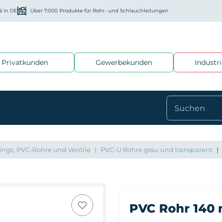
d in DE
Über 7.000 Produkte für Rohr- und Schlauchleitungen
Privatkunden
Gewerbekunden
Industr
ings, PVC-Rohre und Ventile
PVC-U Rohre grau und transparent
PVC Rohr 140 m