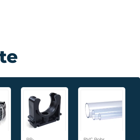
te
PP-
PVC Rohr