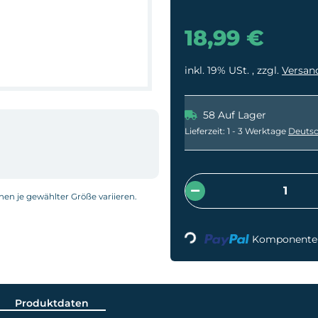
18,99 €
inkl. 19% USt. , zzgl.
Versan
58 Auf Lager
Lieferzeit:
1 - 3 Werktage
Deutsc
nnen je gewählter Größe variieren.
Loading...
Komponenten 
Produktdaten