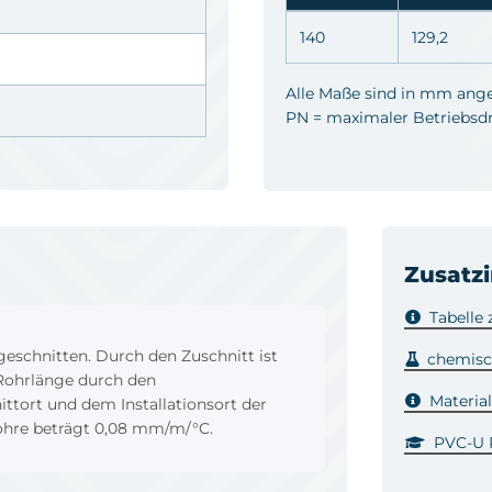
140
129,2
Alle Maße sind in mm ang
PN = maximaler Betriebsdru
Zusatz
Tabelle
eschnitten. Durch den Zuschnitt ist
chemisc
 Rohrlänge durch den
Materia
ttort und dem Installationsort der
Rohre beträgt 0,08 mm/m/°C.
PVC-U R