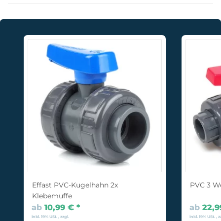
Effast PVC-Kugelhahn 2x
PVC 3 W
Klebemuffe
ab
10,99 €
*
ab
22,
inkl. 19% USt. , zzgl.
inkl. 19% USt. , z