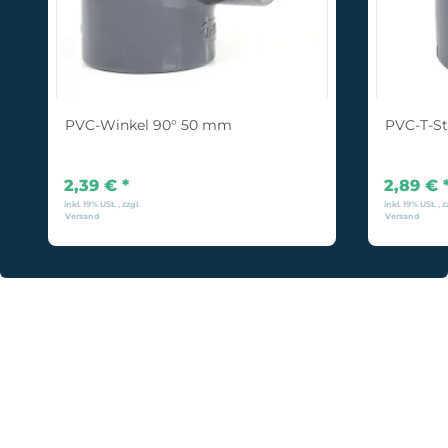
PVC-Winkel 90° 50 mm
PVC-T-S
2,39 €
*
2,89 €
inkl. 19% USt. , zzgl.
inkl. 19% USt. , z
Versand
Versand