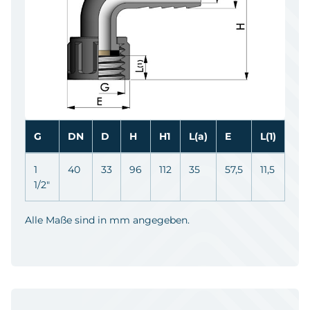
G
DN
D
H
H1
L(a)
E
L(1)
1
40
33
96
112
35
57,5
11,5
1/2"
Alle Maße sind in mm angegeben.