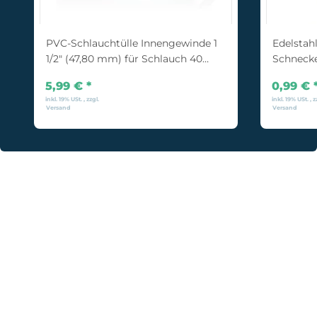
PVC-Schlauchtülle Innengewinde 1
Edelstahl
1/2" (47,80 mm) für Schlauch 40
Schneck
mm
5,99 €
*
0,99 €
inkl. 19% USt. , zzgl.
inkl. 19% USt. , z
Versand
Versand