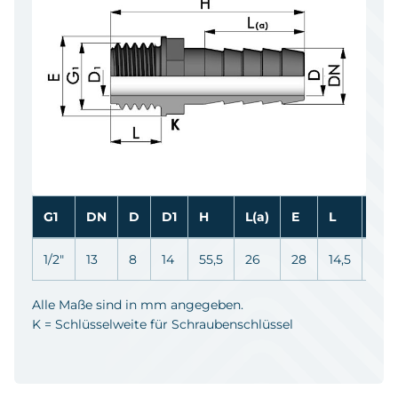
G1
DN
D
D1
H
L(a)
E
L
K
1/2"
13
8
14
55,5
26
28
14,5
22
Alle Maße sind in mm angegeben.
K = Schlüsselweite für Schraubenschlüssel