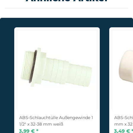
ABS-Schlauchtülle Außengewinde 1
ABS-Schl
1/2" x 32-38 mm weiß
mm x 32
3,99 €
*
3,49 €