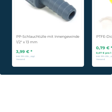
PP-Schlauchtülle mit Innengewinde
PTFE-Di
1/2" x 13 mm
0,79 €
3,99 €
*
0,07 € pro 1
inkl. 19% USt. , zzgl.
inkl. 19% USt. , z
Versand
Versand