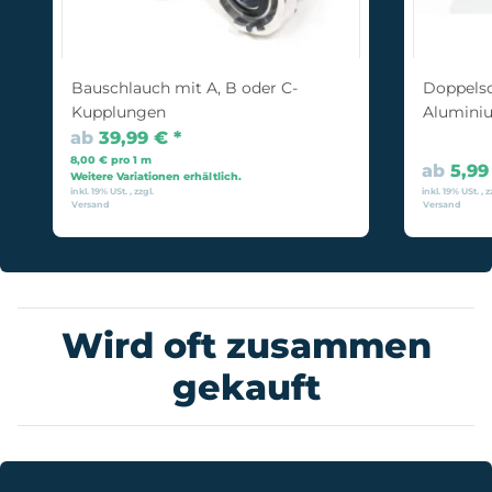
Bauschlauch mit A, B oder C-
Doppelsc
Kupplungen
Alumini
ab
39,99 €
*
8,00 € pro 1 m
ab
5,9
Weitere Variationen erhältlich.
inkl. 19% USt. , zzgl.
inkl. 19% USt. , z
Versand
Versand
Wird oft zusammen
gekauft