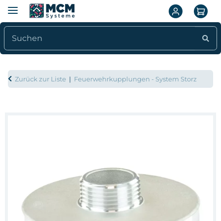
Zurück zur Liste
Feuerwehrkupplungen - System Storz