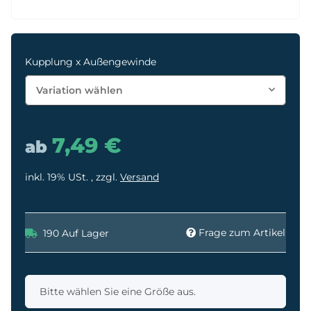
Kupplung x Außengewinde
Variation wählen
7,49 €
ab
inkl. 19% USt. , zzgl.
Versand
Frage zum Artikel
190 Auf Lager
x
Bitte wählen Sie eine Größe aus.