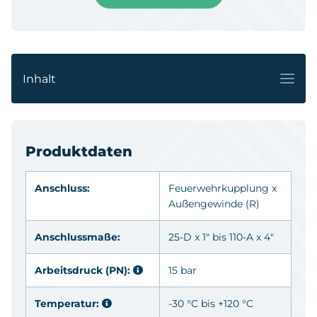
0431249
52-C x 1 1/2"
15 bar
0431250
52-C x 2"
15 bar
Inhalt
2102052063
52-C x 2 1/2"
15 bar
Produktdaten
0431260
75-B x 2"
15 bar
Anschluss:
Feuerwehrkupplung
x
Außengewinde
(R)
0431261
75-B x 2 1/2"
15 bar
Anschlussmaße:
25-D x 1" bis 110-A x 4"
Arbeitsdruck (PN):
15 bar
0431275
75-B x 3"
15 bar
Temperatur:
-30 °C bis +120 °C