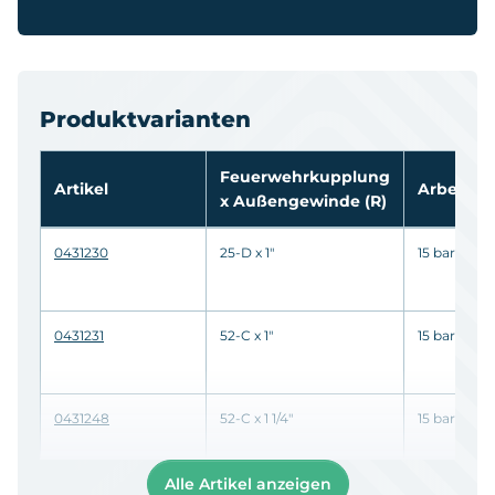
Produktvarianten
Feuerwehrkupplung
Artikel
Arbeitsd
x Außengewinde
(R)
0431230
25-D x 1"
15 bar
0431231
52-C x 1"
15 bar
0431248
52-C x 1 1/4"
15 bar
Alle Artikel anzeigen