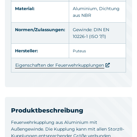
0431290
110-A x 4"
15 bar
Material:
Aluminium
, Dichtung
aus
NBR
Normen/Zulassungen:
Gewinde: DIN EN
In den Warenkorb
10226-1 (ISO 7/1)
Hersteller:
Puteus
Eigenschaften der Feuerwehrkupplungen
Produktbeschreibung
Feuerwehrkupplung aus Aluminium mit
Außengewinde. Die Kupplung kann mit allen Storz®-
Kupplungen entsprechender Größe verbunden