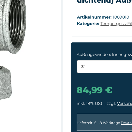
dichtend) Auß
Artikelnummer:
1009810
Kategorie:
Temperguss-Fit
Außengewinde x Innenge
3"
84,99 €
inkl. 19% USt. , zzgl.
Versan
Lieferzeit:
6 - 8 Werktage
Deuts