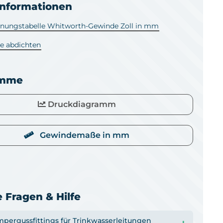
informationen
ungstabelle Whitworth-Gewinde Zoll in mm
e abdichten
amme
Druckdiagramm
Gewindemaße in mm
 Fragen & Hilfe
mpergussfittings für Trinkwasserleitungen