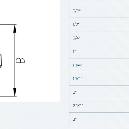
3/8"
1/2"
3/4"
1"
1 1/4"
1 1/2"
2"
2 1/2"
3"