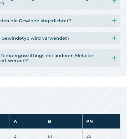
t?
den die Gewinde abgedichtet?
 Gewindetyp wird verwendet?
Tempergussfittings mit anderen Metallen
ert werden?
A
B
PN
21
61
25