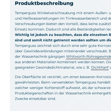
Produktbeschreibung
Temperguss Winkelverschraubung mit einem Außen- un
und Heißwasserleitungen im Trinkwasserbereich und d
Verschraubungen bieten den Vorteill, dass keine zusätz
Einsatz kommen. Dadurch sind alle Beständigkeiten led
Wichtig ist jedoch zu beachten, dass die einzelnen B
sind und somit nicht getrennt werden sollten um die 
Temperguss zeichnet sich durch eine sehr gute Korrosi
über Gewindeverbindungen miteinander verschraubt. Be
der Wassertechnik gängigen
Whitworth-Rohregewind
aus anderen Materialien kombiniert werden können. D
geeigneten Gewindedichtmaterial, wie z. B.
Dichthanf
a
Die Oberfläche ist verzinkt, um einen besseren Korros
gewährleisten. Beim verwendeten Temperguss handelt
welcher weniger Kohlenstoff aufweist, als dar schwarze
Produkteigenschaften in der Wassertechnik einhergeht,
Zwecke einsetzbar sind.