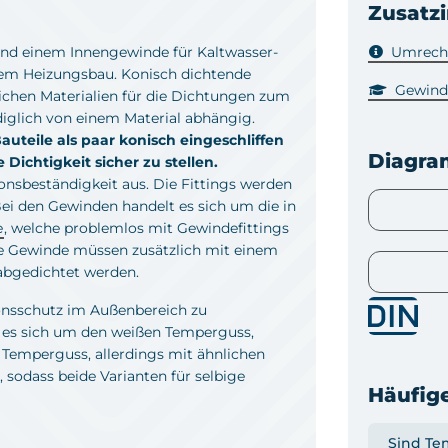
Zusatz
d einem Innengewinde für Kaltwasser-
Umrechn
em Heizungsbau. Konisch dichtende
Gewind
lichen Materialien für die Dichtungen zum
iglich von einem Material abhängig.
auteile als paar konisch eingeschliffen
Diagr
Dichtigkeit sicher zu stellen.
onsbeständigkeit aus. Die Fittings werden
i den Gewinden handelt es sich um die in
e
, welche problemlos mit Gewindefittings
ie Gewinde müssen zusätzlich mit einem
bgedichtet werden.
ionsschutz im Außenbereich zu
 es sich um den weißen Temperguss,
 Temperguss, allerdings mit ähnlichen
 sodass beide Varianten für selbige
Häufige
Sind Te