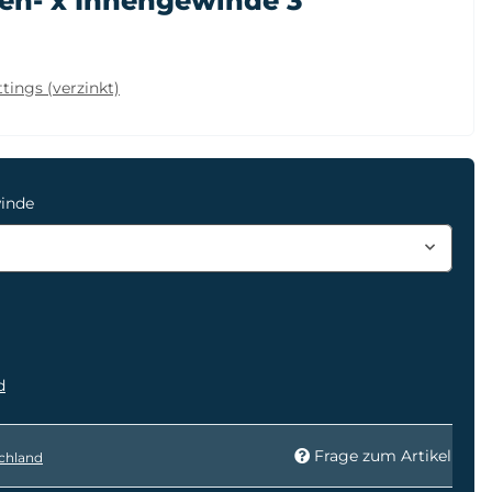
en- x Innengewinde 3"
tings (verzinkt)
winde
d
Frage zum Artikel
chland