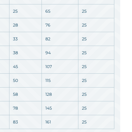
25
65
25
28
76
25
33
82
25
38
94
25
45
107
25
50
115
25
58
128
25
78
145
25
83
161
25