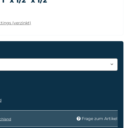
" x 1/2" x 1/2"
tings (verzinkt)
d
Frage zum Artikel
chland