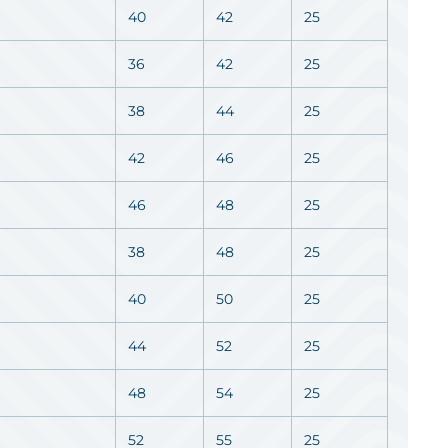
40
42
25
36
42
25
38
44
25
42
46
25
46
48
25
38
48
25
40
50
25
44
52
25
48
54
25
52
55
25