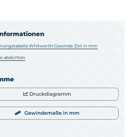
informationen
ungstabelle Whitworth-Gewinde Zoll in mm
e abdichten
amme
Druckdiagramm
Gewindemaße in mm