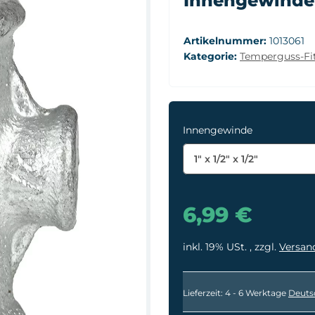
Innengewinde 1
Artikelnummer:
1013061
Kategorie:
Temperguss-Fit
Innengewinde
1" x 1/2" x 1/2"
6,99 €
inkl. 19% USt. , zzgl.
Versan
Lieferzeit:
4 - 6 Werktage
Deuts