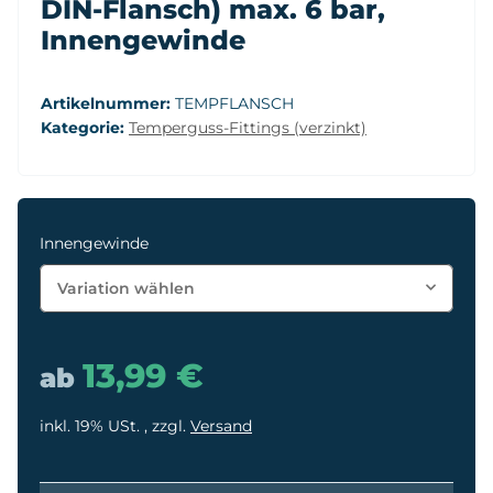
DIN-Flansch) max. 6 bar,
Innengewinde
Artikelnummer:
TEMPFLANSCH
Kategorie:
Temperguss-Fittings (verzinkt)
Innengewinde
Variation wählen
13,99 €
ab
inkl. 19% USt. , zzgl.
Versand