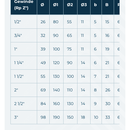
Gewinde
Ø
Ø1
Ø2
Ø3
b
B
PN
(Rp Z")
1/2"
26
80
55
11
5
15
6
3/4"
32
90
65
11
5
16
6
1"
39
100
75
11
6
19
6
1 1/4"
49
120
90
14
6
21
6
1 1/2"
55
130
100
14
7
21
6
2"
69
140
110
14
8
26
6
2 1/2"
84
160
130
14
9
30
6
3"
98
190
150
18
10
33
6