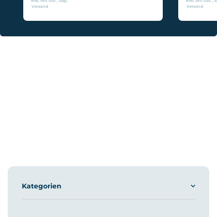
inkl. 19% USt. , zzgl.
inkl. 19% USt. , z
Versand
Versand
Kategorien