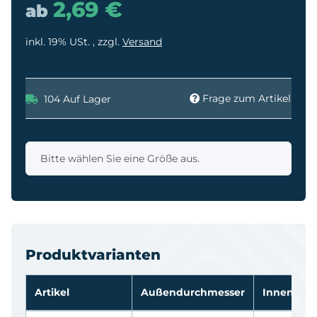
2,69 €
ab
inkl. 19% USt. , zzgl.
Versand
Frage zum Artikel
104 Auf Lager
x
Bitte wählen Sie eine Größe aus.
Produktvarianten
Artikel
Außendurchmesser
Innendur