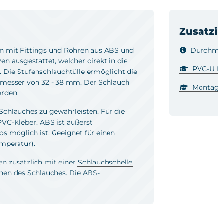
Zusatz
n mit Fittings und Rohren aus ABS und
Durchme
n ausgestattet, welcher direkt in die
PVC-U R
 Die Stufenschlauchtülle ermöglicht die
messer von 32 - 38 mm. Der Schlauch
Montag
erden.
 Schlauches zu gewährleisten. Für die
PVC-Kleber
. ABS ist äußerst
s möglich ist. Geeignet für einen
emperatur).
n zusätzlich mit einer
Schlauchschelle
chen des Schlauches. Die ABS-