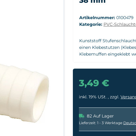
38 mm
Artikelnummer:
0100479
Kategorie:
PVC-Schlaucht
Kunststoff Stufenschlaucht
einen Klebestutzen (Klebe
Klebemuffen eingeklebt w
3,49 €
inkl. 19% USt. , zzgl.
Versan
82 Auf Lager
Lieferzeit:
1 - 3 Werktage
Deutsc