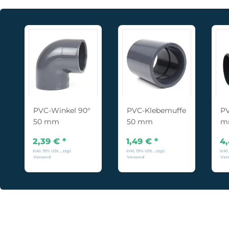
PVC-Winkel 90°
PVC-Klebemuffe
PV
50 mm
50 mm
mm
(+
2,39 €
*
1,49 €
*
4
inkl. 19% USt. , zzgl.
inkl. 19% USt. , zzgl.
inkl.
Versand
Versand
Ver