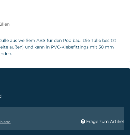
üllen
ülle aus weißem ABS für den Poolbau. Die Tülle besitzt
seite außen) und kann in PVC-Klebefittings mit 50 mm
erden.
d
Frage zum Artikel
hland