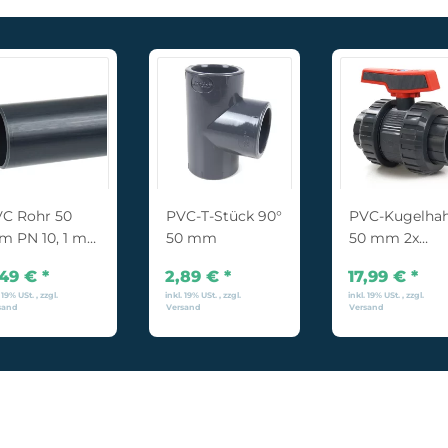
C Rohr 50
PVC-T-Stück 90°
PVC-Kugelha
 PN 10, 1 m
50 mm
50 mm 2x
/- 0,5%)
Klebemuffe
,49 €
*
2,89 €
*
17,99 €
*
 19% USt. , zzgl.
inkl. 19% USt. , zzgl.
inkl. 19% USt. , zzgl.
sand
Versand
Versand