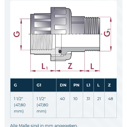
G
G1
DN
PN
L1
L
Z
1 1/2"
1 1/2"
40
10
31
21
48
(47,80
(47,80
mm)
mm)
Alle Maße sind in mm angegeben.