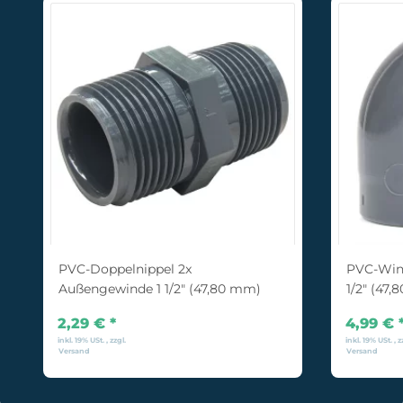
PVC-Doppelnippel 2x
PVC-Wink
Außengewinde 1 1/2" (47,80 mm)
1/2" (47
2,29 €
*
4,99 €
inkl. 19% USt. , zzgl.
inkl. 19% USt. , z
Versand
Versand