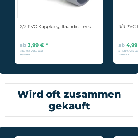
2/3 PVC Kupplung, flachdichtend
3/3 PVC 
ab
3,99 €
*
ab
4,9
inkl. 19% USt. , zzgl.
inkl. 19% USt. , z
Versand
Versand
Wird oft zusammen
gekauft