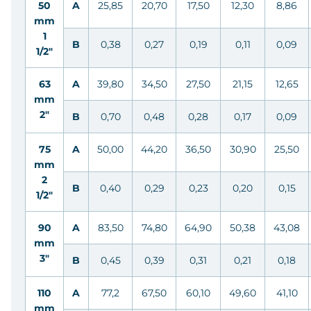
50
A
25,85
20,70
17,50
12,30
8,86
mm
1
B
0,38
0,27
0,19
0,11
0,09
1/2"
63
A
39,80
34,50
27,50
21,15
12,65
mm
2"
B
0,70
0,48
0,28
0,17
0,09
75
A
50,00
44,20
36,50
30,90
25,50
mm
2
B
0,40
0,29
0,23
0,20
0,15
1/2"
90
A
83,50
74,80
64,90
50,38
43,08
mm
3"
B
0,45
0,39
0,31
0,21
0,18
110
A
77,2
67,50
60,10
49,60
41,10
mm