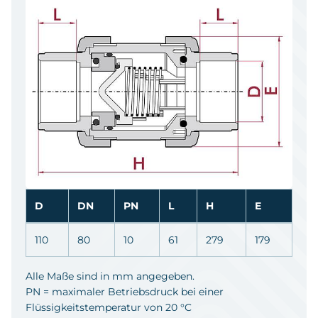
D
DN
PN
L
H
E
110
80
10
61
279
179
Alle Maße sind in mm angegeben.
PN = maximaler Betriebsdruck bei einer
Flüssigkeitstemperatur von 20 °C