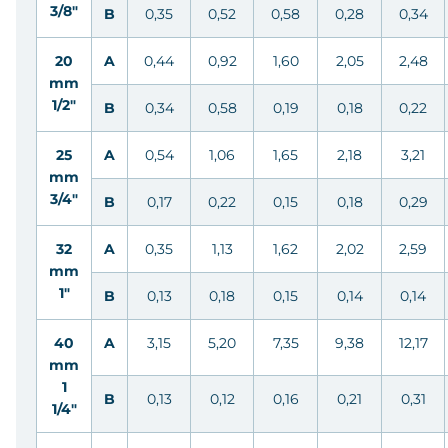
3/8"
B
0,35
0,52
0,58
0,28
0,34
20
A
0,44
0,92
1,60
2,05
2,48
mm
1/2"
B
0,34
0,58
0,19
0,18
0,22
25
A
0,54
1,06
1,65
2,18
3,21
mm
3/4"
B
0,17
0,22
0,15
0,18
0,29
32
A
0,35
1,13
1,62
2,02
2,59
mm
1"
B
0,13
0,18
0,15
0,14
0,14
40
A
3,15
5,20
7,35
9,38
12,17
mm
1
B
0,13
0,12
0,16
0,21
0,31
1/4"