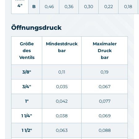
4"
B
0,46
0,36
0,30
0,22
0,18
Öffnungsdruck
Größe
Mindestdruck
Maximaler
des
bar
Druck
Ventils
bar
3/8"
0,11
0,19
3/4"
0,035
0,067
1"
0,042
0,077
1 1/4"
0,038
0,069
1 1/2"
0,063
0,088