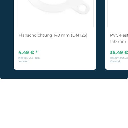
Flanschdichtung 140 mm (DN 125)
PVC-Fest
140 mm 
4,49 €
*
35,49 
inkl. 19% USt. , zzgl.
inkl. 19% USt. , z
Versand
Versand