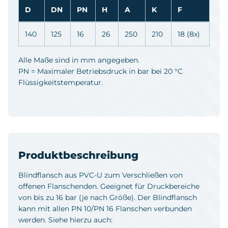
D
DN
PN
H
A
K
F
140
125
16
26
250
210
18 (8x)
Alle Maße sind in mm angegeben.
PN = Maximaler Betriebsdruck in bar bei 20 °C
Flüssigkeitstemperatur.
Produktbeschreibung
Blindflansch aus PVC-U zum Verschließen von
offenen Flanschenden. Geeignet für Druckbereiche
von bis zu 16 bar (je nach Größe). Der Blindflansch
kann mit allen PN 10/PN 16 Flanschen verbunden
werden. Siehe hierzu auch: