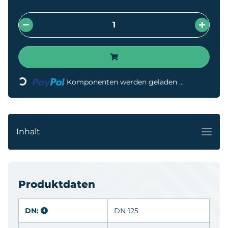
ading...
Komponenten werden geladen ...
Inhalt
Produktdaten
DN:
DN 125