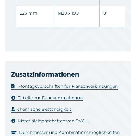
225 mm
M20 x 190
8
0
0
Zusatzinformationen
Montagevorschriften für Flanschverbindungen
Tabelle zur Druckumrechnung
chemische Beständigkeit
Materialeigenschaften von PVC-U
Durchmesser und Kombinationsmöglichkeiten