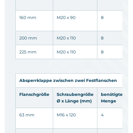
0
160 mm
M20 x 90
8
0
0
200 mm
M20 x 110
8
0
225 mm
M20 x 110
8
0
Absperrklappe zwischen zwei Festflanschen
Flanschgröße
Schraubengröße
benötigte
A
Ø x Länge (mm)
Menge
63 mm
M16 x 120
4
0
0