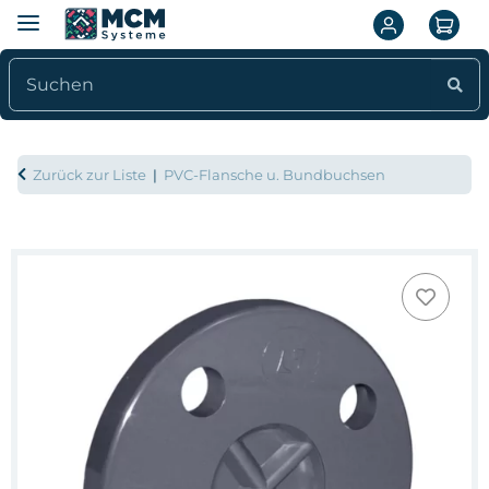
Zurück zur Liste
PVC-Flansche u. Bundbuchsen