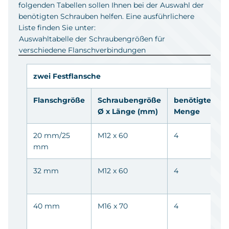
folgenden Tabellen sollen Ihnen bei der Auswahl der
benötigten Schrauben helfen. Eine ausführlichere
Liste finden Sie unter:
Auswahltabelle der Schraubengrößen für
verschiedene Flanschverbindungen
zwei Festflansche
Flanschgröße
Schraubengröße
benötigte
A
Ø x Länge (mm)
Menge
20 mm/25
M12 x 60
4
1
mm
0
32 mm
M12 x 60
4
1
0
40 mm
M16 x 70
4
0
0