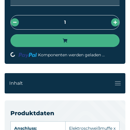
oading...
Komponenten werden geladen ...
Inhalt
Produktdaten
Anschluss:
Elektroschweißmuffe
x