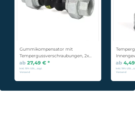
Gummikompensator mit
Tempergu
Tempergussverschraubungen, 2x
Innenge
Innengewinde
ab
27,49 €
*
ab
4,4
inkl. 19% USt. , zzgl.
inkl. 19% USt. , z
Versand
Versand