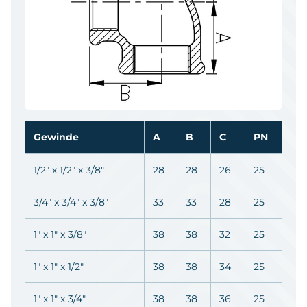
Gewinde
A
B
C
PN
1/2" x 1/2" x 3/8"
28
28
26
25
3/4" x 3/4" x 3/8"
33
33
28
25
1" x 1" x 3/8"
38
38
32
25
1" x 1" x 1/2"
38
38
34
25
1" x 1" x 3/4"
38
38
36
25