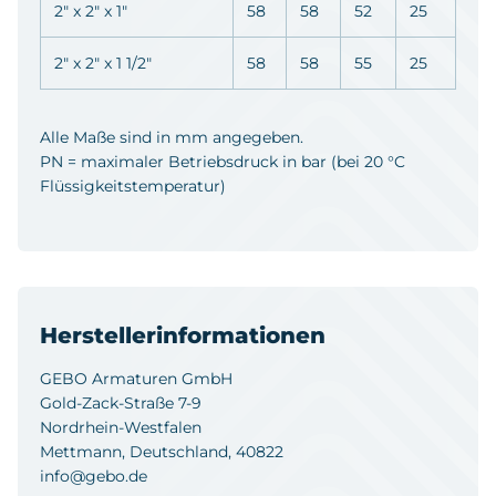
2" x 2" x 1"
58
58
52
25
2" x 2" x 1 1/2"
58
58
55
25
Alle Maße sind in mm angegeben.
PN = maximaler Betriebsdruck in bar (bei 20 °C
Flüssigkeitstemperatur)
Herstellerinformationen
GEBO Armaturen GmbH
Gold-Zack-Straße 7-9
Nordrhein-Westfalen
Mettmann, Deutschland, 40822
info@gebo.de