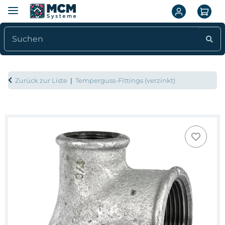
Zurück zur Liste
Temperguss-Fittings (verzinkt)