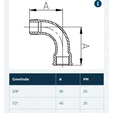
Gewinde
A
PN
3/8"
36
25
1/2"
45
25