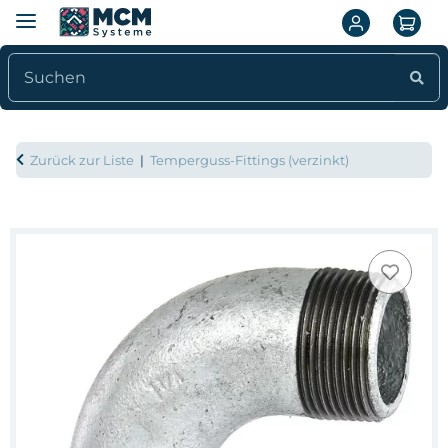
Zurück zur Liste
Temperguss-Fittings (verzinkt)