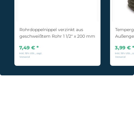
Rohrdoppelnippel verzinkt aus
Temperg
geschweißtem Rohr 1 1/2" x 200 mm
Außengew
7,49 €
*
3,99 €
inkl. 19% USt. , zzgl.
inkl. 19% USt. , z
Versand
Versand