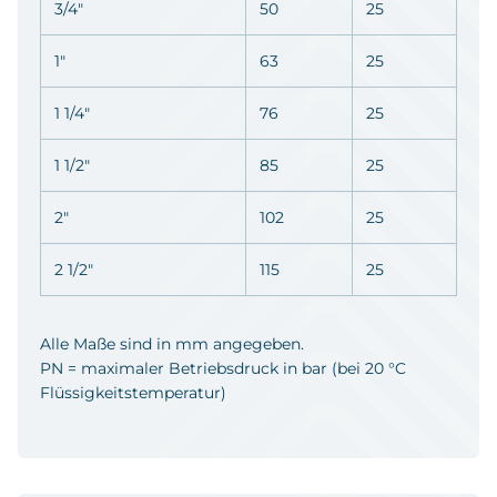
3/4"
50
25
1"
63
25
1 1/4"
76
25
1 1/2"
85
25
2"
102
25
2 1/2"
115
25
Alle Maße sind in mm angegeben.
PN = maximaler Betriebsdruck in bar (bei 20 °C
Flüssigkeitstemperatur)