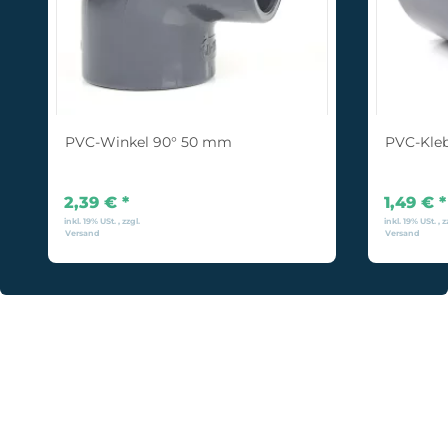
PVC-Winkel 90° 50 mm
PVC-Kle
2,39 €
*
1,49 €
*
inkl. 19% USt. , zzgl.
inkl. 19% USt. , z
Versand
Versand