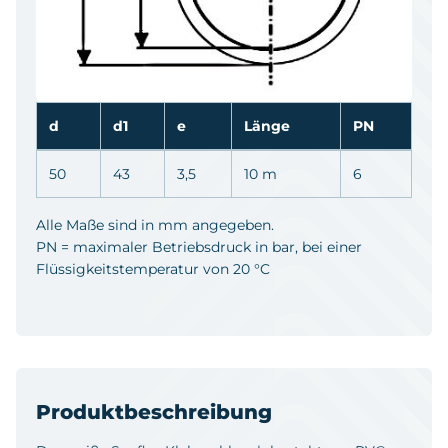
d
d1
e
Länge
PN
50
43
3,5
10 m
6
Alle Maße sind in mm angegeben.
PN = maximaler Betriebsdruck in bar, bei einer
Flüssigkeitstemperatur von 20 °C
Produktbeschreibung