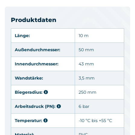
Produktdaten
Länge:
10 m
Außendurchmesser:
50 mm
Innendurchmesser:
43 mm
Wandstärke:
3,5 mm
Biegeradius:
250 mm
Arbeitsdruck (PN):
6 bar
Temperatur:
-10 ºC bis +55 ºC
Material:
PVC