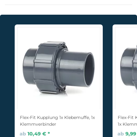
Flex-Fit Kupplung 1x Klebemuffe, 1x
Flex-Fit
Klemmverbinder
1x Klem
ab
10,49 €
*
ab
9,9