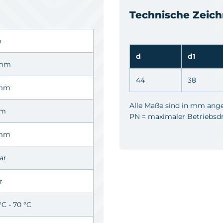
Technische Zeic
m
d
d1
 mm
44
38
 mm
Alle Maße sind in mm ang
mm
PN = maximaler Betriebsdru
 mm
bar
r
°C - 70 °C