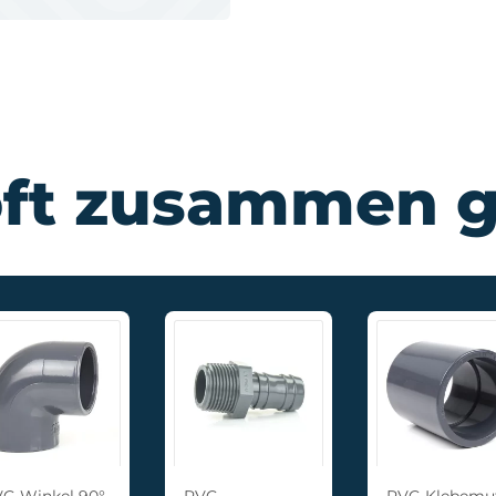
oft zusammen g
C-Winkel 90°
PVC-
PVC-Klebemu