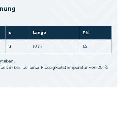
hnung
e
Länge
PN
3
10 m
1,5
egeben.
ck in bar, bei einer Flüssigkeitstemperatur von 20 °C