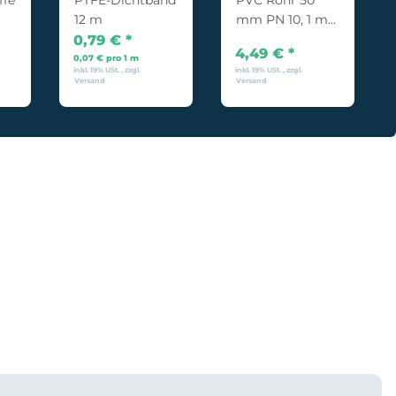
12 m
mm PN 10, 1 m
(+/- 0,5%)
0,79 €
*
4,49 €
*
0,07 € pro 1 m
inkl. 19% USt. , zzgl.
inkl. 19% USt. , zzgl.
Versand
Versand