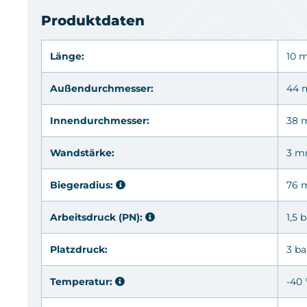
Produktdaten
Länge:
10 
Außendurchmesser:
44
Innendurchmesser:
38
Wandstärke:
3 
Biegeradius:
76
Arbeitsdruck (PN):
1,5 
Platzdruck:
3 ba
Temperatur:
-40 