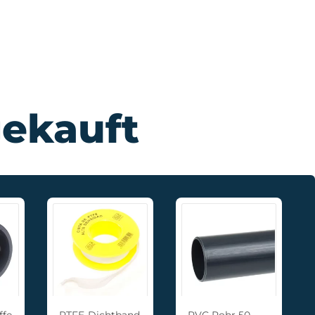
ekauft
ffe
PTFE-Dichtband
PVC Rohr 50