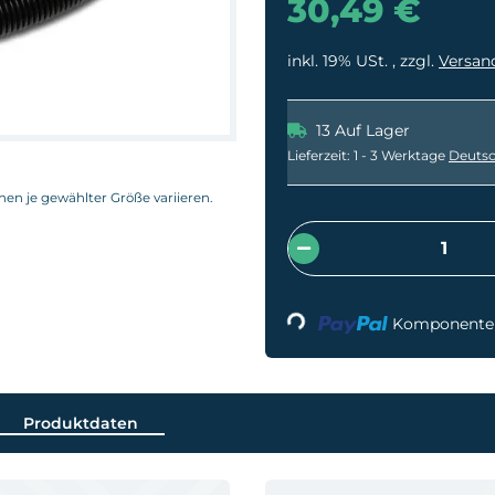
30,49 €
inkl. 19% USt. , zzgl.
Versan
13 Auf Lager
Lieferzeit:
1 - 3 Werktage
Deutsc
nnen je gewählter Größe variieren.
Loading...
Komponenten 
Produktdaten