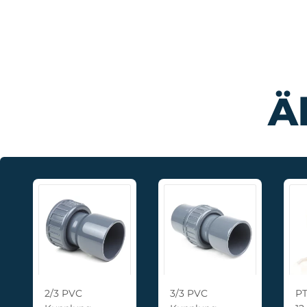
Ä
hraubung
2/3 PVC
3/3 PVC
PT