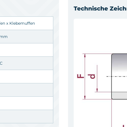
Technische Zeic
fen
x
Klebemuffen
0 mm
°C