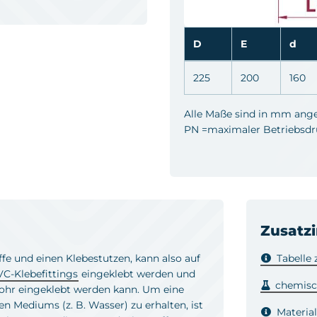
D
E
d
225
200
160
Alle Maße sind in mm ang
PN =maximaler Betriebsdruc
Zusatz
ffe und einen Klebestutzen, kann also auf
Tabelle
C-Klebefittings
eingeklebt werden und
chemisc
-Rohr eingeklebt werden kann. Um eine
 Mediums (z. B. Wasser) zu erhalten, ist
Materia