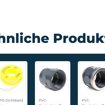
hnliche Produk
FE-Dichtband
PVC-
PVC-