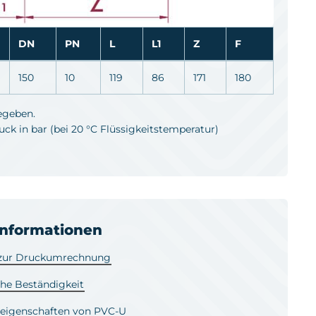
DN
PN
L
L1
Z
F
150
10
119
86
171
180
egeben.
k in bar (bei 20 °C Flüssigkeitstemperatur)
informationen
 zur Druckumrechnung
he Beständigkeit
leigenschaften von PVC-U