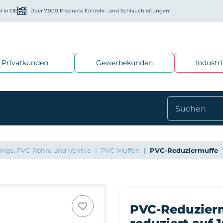
d in DE
Über 7.000 Produkte für Rohr- und Schlauchleitungen
Privatkunden
Gewerbekunden
Industr
ings, PVC-Rohre und Ventile
PVC-Muffen
PVC-Reduziermuffe
PVC-Reduzier