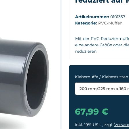
reduziert auf
Artikelnummer:
0101357
Kategorie:
PVC-Muffen
Mit der PVC-Reduziermuffe
eine andere Größe oder di
reduzieren.
Klebemuffe / Klebestutzen
200 mm/225 mm x 160
67,99 €
inkl. 19% USt. , zzgl.
Versan