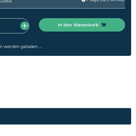
chland
In den Warenkorb
werden geladen ...