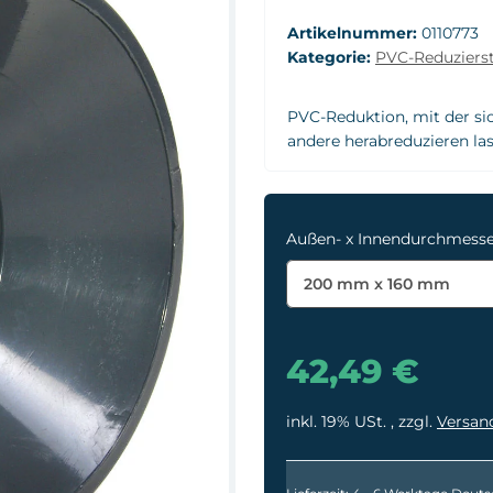
Artikelnummer:
0110773
Kategorie:
PVC-Reduziers
PVC-Reduktion, mit der sic
andere herabreduzieren las
Außen- x Innendurchmess
200 mm x 160 mm
42,49 €
inkl. 19% USt. , zzgl.
Versan