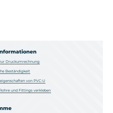
informationen
 zur Druckumrechnung
he Beständigkeit
leigenschaften von PVC-U
ohre und Fittings verkleben
amme