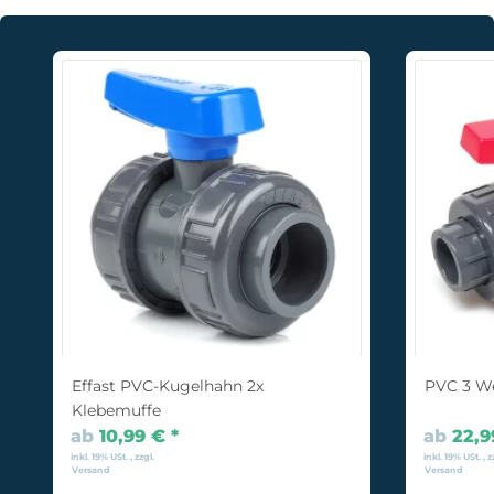
Effast PVC-Kugelhahn 2x
PVC 3 W
Klebemuffe
ab
10,99 €
*
ab
22,
inkl. 19% USt. , zzgl.
inkl. 19% USt. , z
Versand
Versand