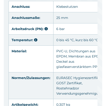
Anschluss:
Klebestutzen
Anschlussmaße:
25 mm
Arbeitsdruck (PN):
6 bar
Temperatur:
0 bis 45 °C, kurz bis 60 °C
Material:
PVC-U
, Dichtungen aus
EPDM
, Membran aus
EPDM
,
Deckel aus
glasfaserverstärktem
PP
Normen/Zulassungen:
EURASEC Hygienezertifikat,
GOST Zertifikat,
Rostehnadzor
Verwendungsgenehmigung
Artikelgewicht:
0.307 kg