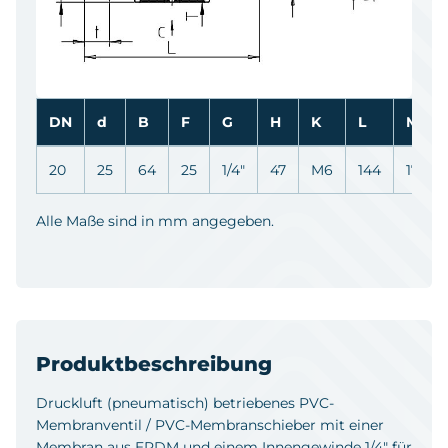
DN
d
B
F
G
H
K
L
M
20
25
64
25
1/4"
47
M6
144
17
Alle Maße sind in mm angegeben.
Produktbeschreibung
Druckluft (pneumatisch) betriebenes PVC-
Membranventil / PVC-Membranschieber mit einer
Membran aus EPDM und einem Innengewinde 1/4" für