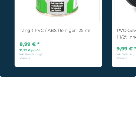
Tangit PVC / ABS Reiniger 125 ml
PVC-Gew
1 1/2", I
8,99 €
*
9,99 €
71,92 € pro 1 l
inkl. 19% USt. , zzgl.
inkl. 19% USt. , z
Versand
Versand