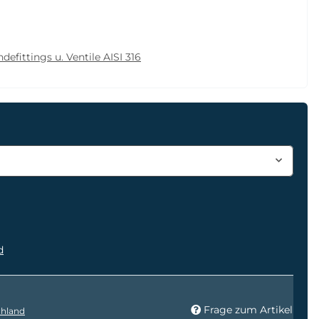
defittings u. Ventile AISI 316
d
Frage zum Artikel
hland