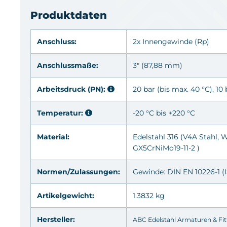
Produktdaten
Anschluss:
2x Innengewinde
(Rp)
Anschlussmaße:
3" (87,88 mm)
Arbeitsdruck (PN):
20 bar (bis max. 40 °C), 10
Temperatur:
-20 °C bis +220 °C
Material:
Edelstahl 316
(V4A Stahl, W
GX5CrNiMo19-11-2 )
Normen/Zulassungen:
Gewinde: DIN EN 10226-1 (I
Artikelgewicht:
1.3832 kg
Hersteller:
ABC Edelstahl Armaturen & Fi