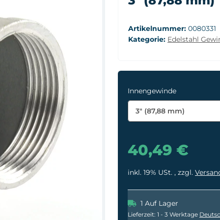
3" (87,88 mm)
Artikelnummer:
0080331
Kategorie:
Edelstahl Gewin
Innengewinde
3" (87,88 mm)
40,49 €
inkl. 19% USt. , zzgl.
Versan
1 Auf Lager
Lieferzeit:
1 - 3 Werktage
Deutsc