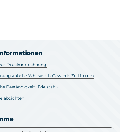
informationen
 zur Druckumrechnung
ungstabelle Whitworth-Gewinde Zoll in mm
e Beständigkeit (Edelstahl)
e abdichten
amme