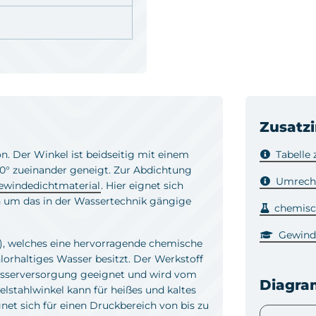
Zusatz
on. Der Winkel ist beidseitig mit einem
Tabelle
0° zueinander geneigt. Zur Abdichtung
Umrechn
ewindedichtmaterial
. Hier eignet sich
h um das in der Wassertechnik gängige
chemisch
Gewind
6), welches eine hervorragende chemische
orhaltiges Wasser besitzt. Der Werkstoff
kwasserversorgung geeignet und wird vom
Diagr
stahlwinkel kann für heißes und kaltes
net sich für einen Druckbereich von bis zu